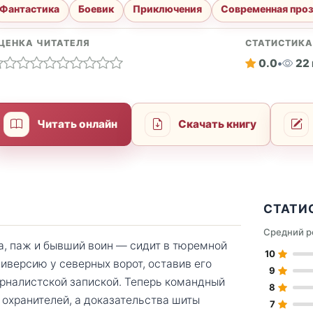
Фантастика
Боевик
Приключения
Современная про
ЦЕНКА ЧИТАТЕЛЯ
СТАТИСТИК
0.0
•
22
Читать онлайн
Скачать книгу
СТАТИ
Средний р
а, паж и бывший воин — сидит в тюремной
10
иверсию у северных ворот, оставив его
9
урналистской запиской. Теперь командный
8
т охранителей, а доказательства шиты
7