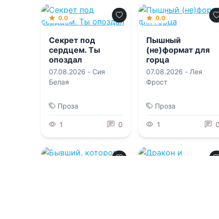
0.0
0.0
Секрет под
Пышный
сердцем. Ты
(не)формат для
опоздал
горца
07.08.2026 -
Сия
07.08.2026 -
Лея
Белая
Фрост
Проза
Проза
1
0
1
0.0
0.0
Бывший, которого
Дракон и
невозможно
хранительница
заблокировать
кровавого принца