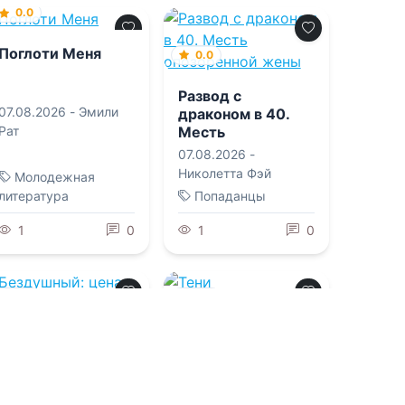
0.0
Поглоти Меня
0.0
Развод с
07.08.2026 -
Эмили
драконом в 40.
Месть
Рат
опозоренной
07.08.2026 -
жены
Николетта Фэй
Молодежная
литература
Попаданцы
1
0
1
0
0.0
0.0
Бездушный: цена
Тени
обмана (СИ)
Штарнбергского
озера
07.08.2026 -
Иванна
07.08.2026 -
Андреас