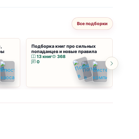
Все подборки
,
Подборка книг про сильных
Подбор
ры
попаданцев и новые правила
магию
13 книг
368
10 к
0
0