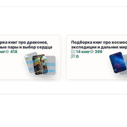
рка книг про драконов,
Подборка книг про космос
ные пары и выбор сердца
экспедиции и дальние ми
ниг
418
14 книг
399
0