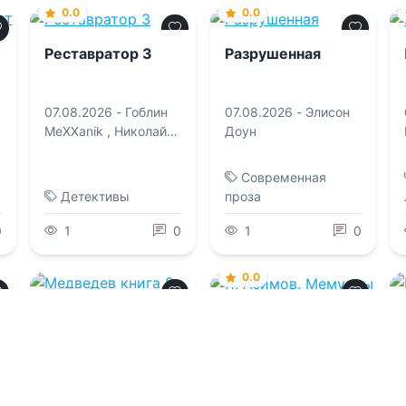
0.0
0.0
Реставратор 3
Разрушенная
07.08.2026 -
Гоблин
07.08.2026 -
Элисон
MeXXanik
,
Николай
Доун
Некрасов
Современная
Детективы
проза
0
1
0
1
0
0.0
0.0
Я, Азимов.
Мемуары
Медведев книга
8. Договор
07.08.2026 -
Айзек
Азимов
,
Сергей
07.08.2026 -
Гоблин