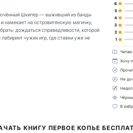
6
5
ключённый Шкипер — выживший из банды
4
, и намекает на островитянскую магичку,
3
брать: дождаться справедливости, которой
2
лабиринт чужих игр, где ставки уже не
1
Читаю
Хочу 
Прочи
Не до
Недоп
Чёрны
В изб
АЧАТЬ КНИГУ ПЕРВОЕ КОПЬЕ БЕСПЛА