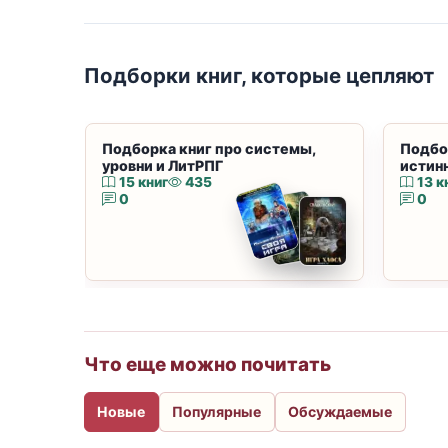
Подборки книг, которые цепляют
Подборка книг про системы,
Подбо
уровни и ЛитРПГ
истин
15 книг
435
13 к
0
0
Что еще можно почитать
Новые
Популярные
Обсуждаемые