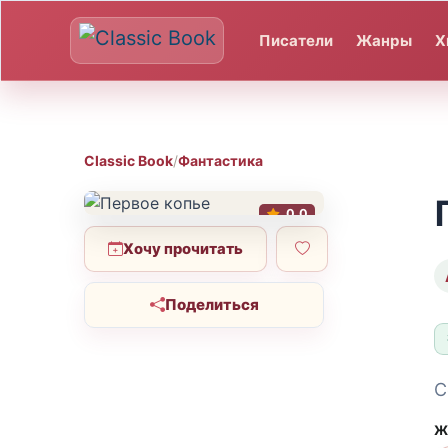
Писатели
Жанры
Х
Classic Book
/
Фантастика
0.0
Хочу прочитать
Поделиться
С
Ж