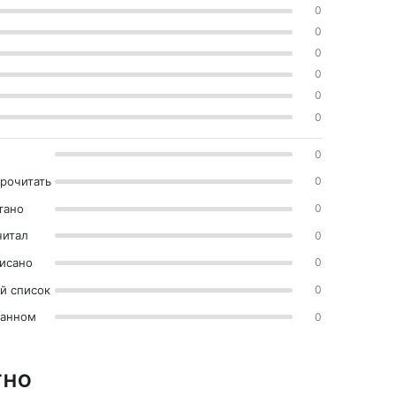
0
0
0
0
0
0
0
прочитать
0
тано
0
читал
0
исано
0
й список
0
ранном
0
ТНО