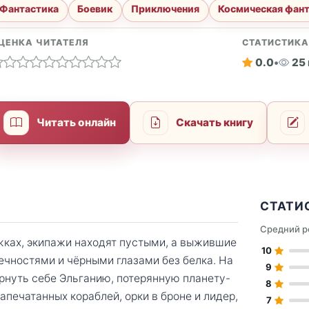
Фантастика
Боевик
Приключения
Космическая фан
ЦЕНКА ЧИТАТЕЛЯ
СТАТИСТИК
0.0
•
25
Читать онлайн
Скачать книгу
СТАТИ
Средний р
жках, экипажи находят пустыми, а выжившие
10
ностями и чёрными глазами без белка. На
9
ернуть себе Эльганию, потерянную планету-
8
апечатанных кораблей, орки в броне и лидер,
7