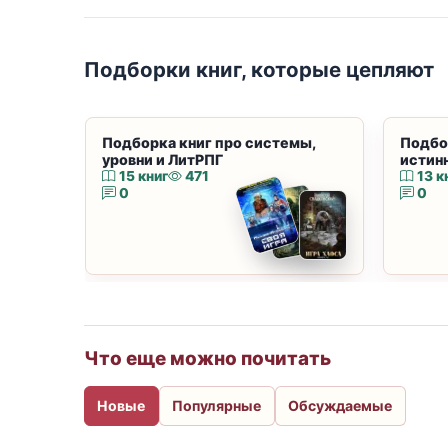
Подборки книг, которые цепляют
Подборка книг про системы,
Подбо
уровни и ЛитРПГ
истин
15 книг
471
13 к
0
0
Что еще можно почитать
Новые
Популярные
Обсуждаемые