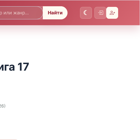
Найти
га 17
26)