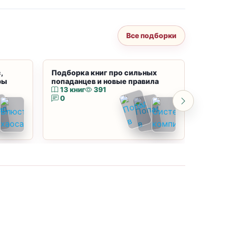
Все подборки
,
Подборка книг про сильных
Подбор
ры
попаданцев и новые правила
магию
13 книг
391
10 к
0
0