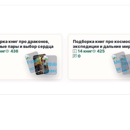
рка книг про драконов,
Подборка книг про космос
ные пары и выбор сердца
экспедиции и дальние ми
ниг
436
14 книг
425
0