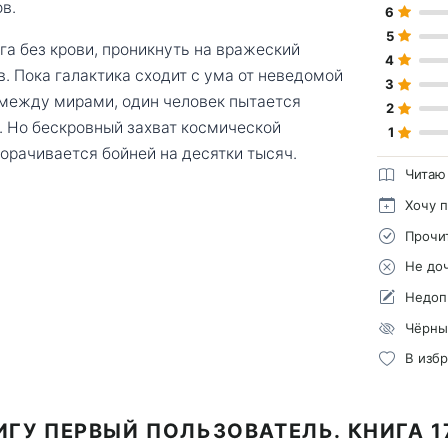
в.
6
5
га без крови, проникнуть на вражеский
4
в. Пока галактика сходит с ума от неведомой
3
 между мирами, один человек пытается
2
. Но бескровный захват космической
1
орачивается бойней на десятки тысяч.
Читаю
Хочу 
Прочи
Не до
Недоп
Чёрны
В изб
ИГУ ПЕРВЫЙ ПОЛЬЗОВАТЕЛЬ. КНИГА 1