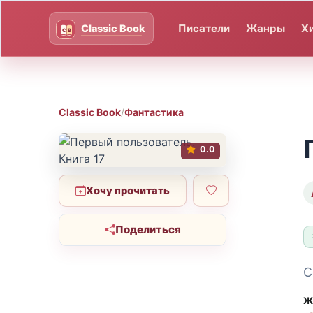
Писатели
Жанры
Х
Classic Book
/
Фантастика
0.0
Хочу прочитать
Поделиться
С
Ж