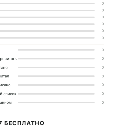
0
0
0
0
0
0
0
прочитать
0
тано
0
читал
0
исано
0
й список
0
ранном
0
7 БЕСПЛАТНО