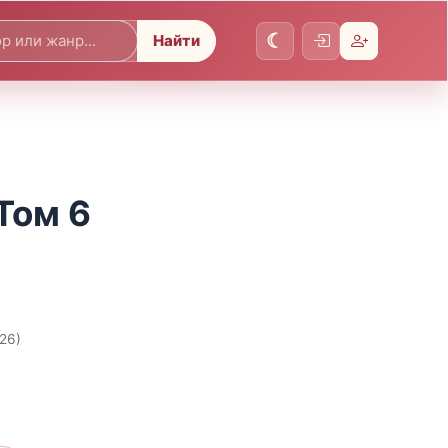
Найти
Том 6
026)