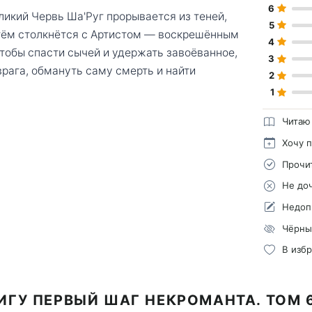
6
ликий Червь Ша'Руг прорывается из теней,
5
тём столкнётся с Артистом — воскрешённым
4
Чтобы спасти сычей и удержать завоёванное,
3
врага, обмануть саму смерть и найти
2
1
Читаю
Хочу 
Прочи
Не до
Недоп
Чёрны
В изб
ИГУ ПЕРВЫЙ ШАГ НЕКРОМАНТА. ТОМ 