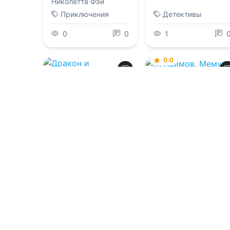
Николетта Фэй
Приключения
Детективы
0
0
1
0.0
Я, Азимов.
0.0
Мемуары
Дракон и
07.08.2026 -
Айзек
хранительница
кровавого принца
Азимов
,
Сергей
Андреевич Карпов
07.08.2026 -
Рина
Мадьяр
Приключения
Фантастика
1
0
1