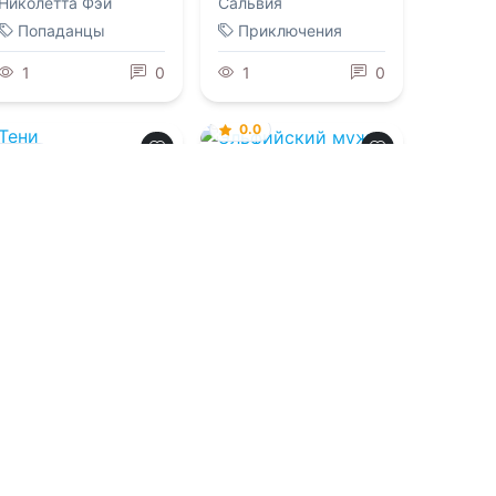
Николетта Фэй
Сальвия
Попаданцы
Приключения
1
0
1
0
0.0
0.0
Эльфийский муж
Тени
Штарнбергского
озера
07.08.2026 -
Кристина Бирюкова
07.08.2026 -
Андреас
Грау
,
Анна Штак
Детективы
Фэнтези
1
0
1
0