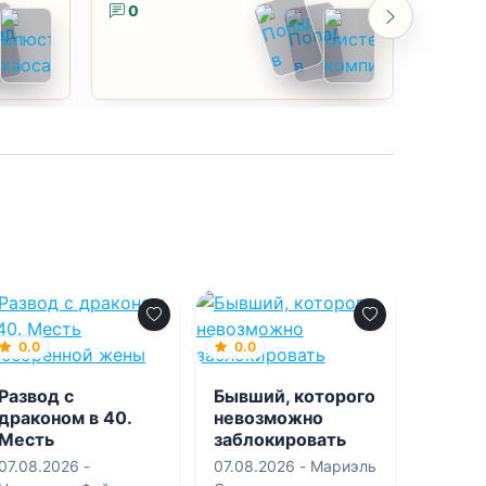
0
0
0.0
0.0
Развод с
Бывший, которого
драконом в 40.
невозможно
Месть
заблокировать
опозоренной
07.08.2026 -
07.08.2026 -
Мариэль
жены