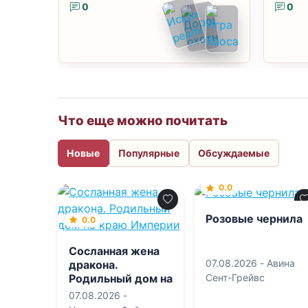
0
0
Что еще можно почитать
Новые
Популярные
Обсуждаемые
0.0
Розовые чернила
0.0
Сосланная жена
07.08.2026 -
Авина
дракона.
Родильный дом на
Сент-Грейвс
краю Империи
07.08.2026 -