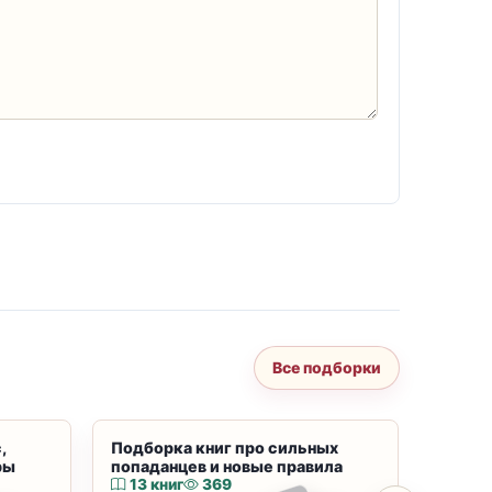
Все подборки
,
Подборка книг про сильных
Подбор
ры
попаданцев и новые правила
магию
13 книг
369
10 к