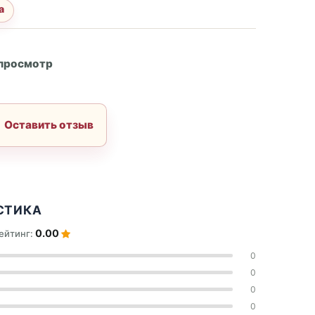
а
А
 просмотр
Оставить отзыв
СТИКА
0.00
ейтинг:
0
0
0
0