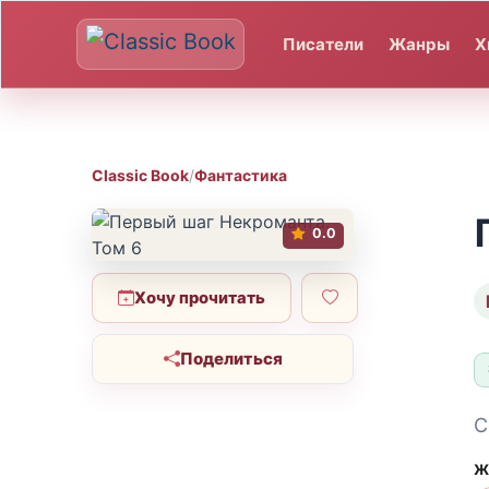
Писатели
Жанры
Х
Classic Book
/
Фантастика
0.0
Хочу прочитать
Поделиться
С
Ж