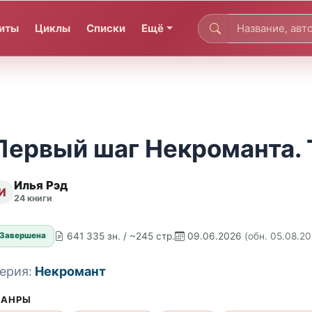
иты
Циклы
Списки
Ещё
Первый шаг Некроманта. 
Илья Рэд
И
24 книги
641 335 зн. / ~245 стр.
09.06.2026
(обн. 05.08.2
Завершена
ерия:
Некромант
АНРЫ