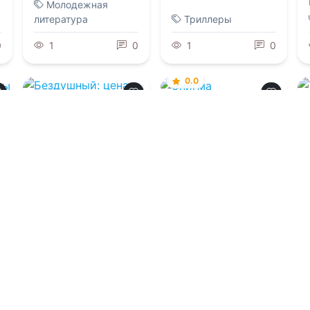
Молодежная
литература
Триллеры
0
1
0
1
0
0.0
0.0
Энигма
Бездушный: цена
обмана (СИ)
07.08.2026 -
РуНикс
,
Вероника А.
07.08.2026 -
Иванна
Борискина
Флокс
Фэнтези
Детективы
0
1
0
1
0
Загрузить еще