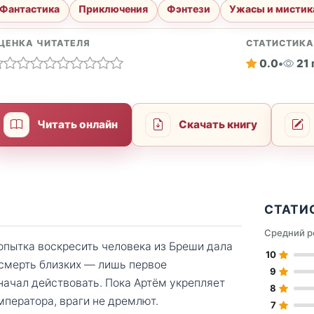
Фантастика
Приключения
Фэнтези
Ужасы и мистик
ЦЕНКА ЧИТАТЕЛЯ
СТАТИСТИК
0.0
•
21
Читать онлайн
Скачать книгу
СТАТИ
Средний р
попытка воскресить человека из Бреши дала
10
 смерть близких — лишь первое
9
начал действовать. Пока Артём укрепляет
8
мператора, враги не дремлют.
7