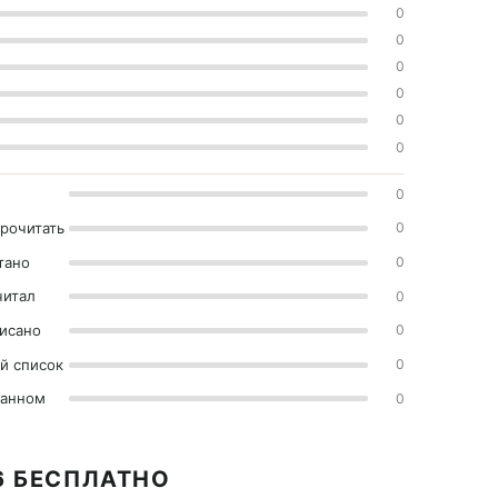
0
0
0
0
0
0
0
прочитать
0
тано
0
читал
0
исано
0
й список
0
ранном
0
6 БЕСПЛАТНО