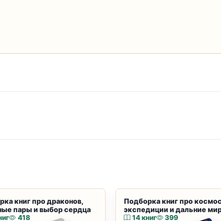
рка книг про драконов,
Подборка книг про космос
ные пары и выбор сердца
экспедиции и дальние ми
ниг
418
14 книг
399