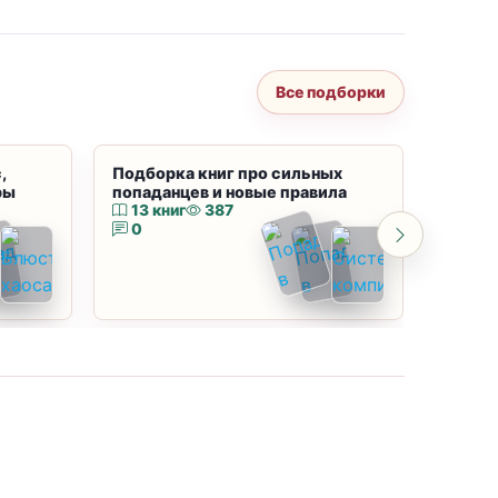
Все подборки
,
Подборка книг про сильных
Подбор
ры
попаданцев и новые правила
магию
13 книг
387
10 к
0
0