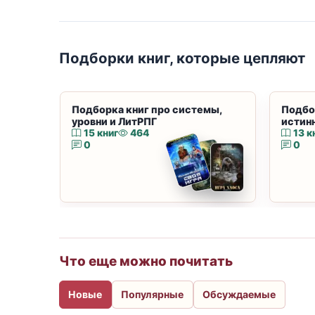
Подборки книг, которые цепляют
Подборка книг про системы,
Подбо
уровни и ЛитРПГ
истин
15 книг
464
13 к
0
0
Что еще можно почитать
Новые
Популярные
Обсуждаемые