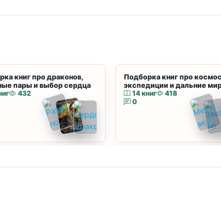
рка книг про драконов,
Подборка книг про космос
ные пары и выбор сердца
экспедиции и дальние ми
ниг
432
14 книг
418
0