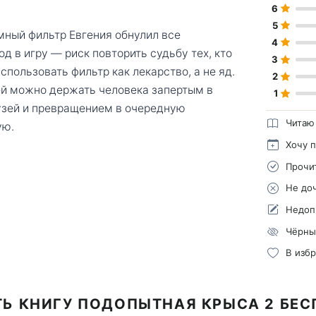
6
5
мный фильтр Евгения обнулил все
4
 в игру — риск повторить судьбу тех, кто
3
спользовать фильтр как лекарство, а не яд.
2
ей можно держать человека запертым в
1
узей и превращением в очередную
Читаю
ую.
Хочу 
Прочи
Не до
Недоп
Чёрны
В изб
Ь КНИГУ ПОДОПЫТНАЯ КРЫСА 2 БЕ