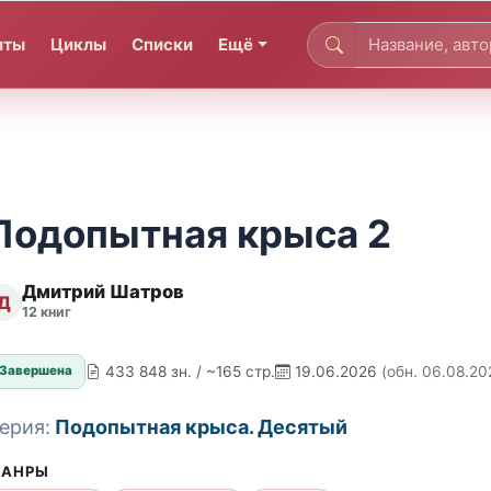
иты
Циклы
Списки
Ещё
Подопытная крыса 2
Дмитрий Шатров
Д
12 книг
433 848 зн. / ~165 стр.
19.06.2026
(обн. 06.08.20
Завершена
ерия:
Подопытная крыса. Десятый
АНРЫ