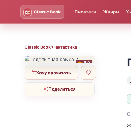
Писатели
Жанры
Х
Classic Book
/
Фантастика
0.0
Хочу прочитать
Поделиться
С
Ж