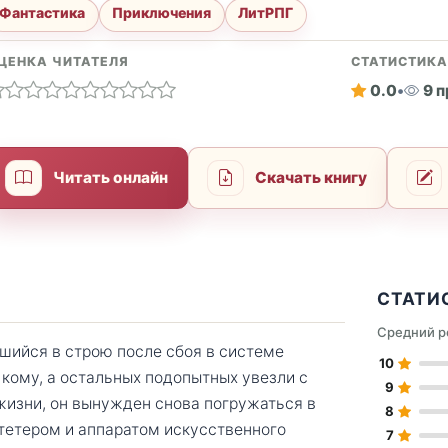
Фантастика
Приключения
ЛитРПГ
ЦЕНКА ЧИТАТЕЛЯ
СТАТИСТИК
0.0
•
9 
Читать онлайн
Скачать книгу
СТАТИ
Средний р
ийся в строю после сбоя в системе
10
 кому, а остальных подопытных увезли с
9
 жизни, он вынужден снова погружаться в
8
атетером и аппаратом искусственного
7