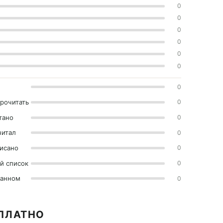
0
0
0
0
0
0
0
прочитать
0
тано
0
читал
0
исано
0
й список
0
ранном
0
СПЛАТНО