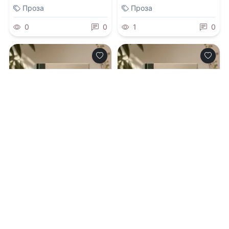
Проза
Проза
0
0
1
0
0.0
0.0
Я все помню!
Реставратор 3
07.08.2026 -
Мария
07.08.2026 -
Гоблин
Жигунова
MeXXanik
,
Николай