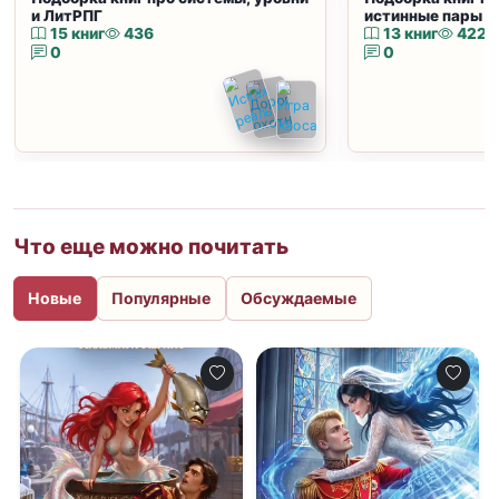
и ЛитРПГ
истинные пары и
15 книг
436
13 книг
422
0
0
Что еще можно почитать
Новые
Популярные
Обсуждаемые