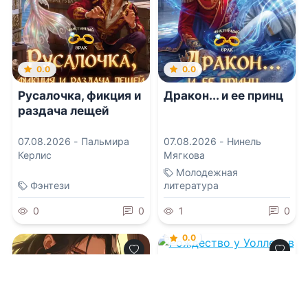
0.0
0.0
Русалочка, фикция и
Дракон... и ее принц
раздача лещей
07.08.2026 -
Пальмира
07.08.2026 -
Нинель
Керлис
Мягкова
Молодежная
Фэнтези
литература
0
0
1
0
0.0
Рождество у
Уоллесов