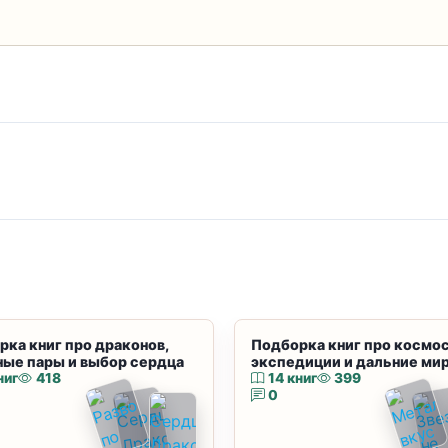
рка книг про драконов,
Подборка книг про космос
ные пары и выбор сердца
экспедиции и дальние ми
ниг
418
14 книг
399
0