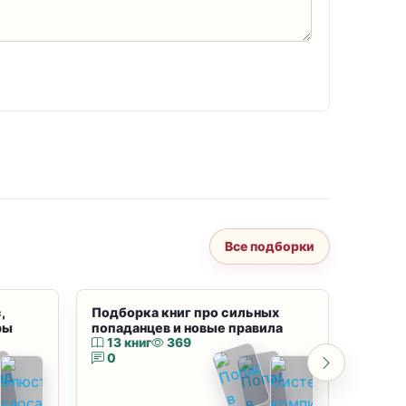
Все подборки
,
Подборка книг про сильных
Подбор
ры
попаданцев и новые правила
магию
13 книг
369
10 к
0
0