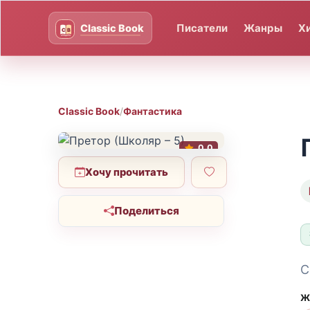
Писатели
Жанры
Х
Classic Book
/
Фантастика
0.0
Хочу прочитать
Поделиться
С
Ж