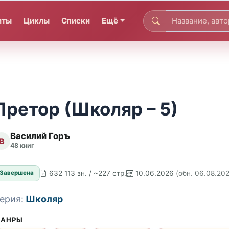
иты
Циклы
Списки
Ещё
Претор (Школяр – 5)
Василий Горъ
В
48 книг
632 113 зн. / ~227 стр.
10.06.2026
(обн. 06.08.20
Завершена
ерия:
Школяр
АНРЫ