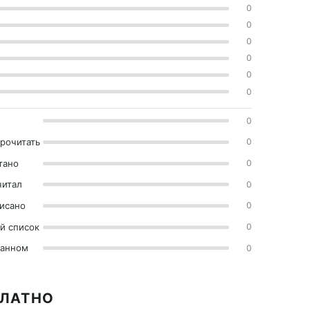
0
0
0
0
0
0
0
прочитать
0
тано
0
читал
0
исано
0
й список
0
ранном
0
ПЛАТНО