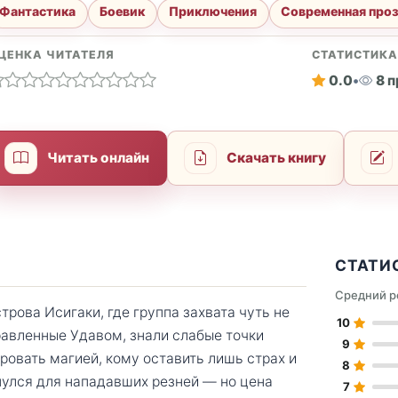
Фантастика
Боевик
Приключения
Современная про
ЦЕНКА ЧИТАТЕЛЯ
СТАТИСТИК
0.0
•
8 
Читать онлайн
Скачать книгу
СТАТИ
Средний р
рова Исигаки, где группа захвата чуть не
10
равленные Удавом, знали слабые точки
9
ировать магией, кому оставить лишь страх и
8
улся для нападавших резней — но цена
7