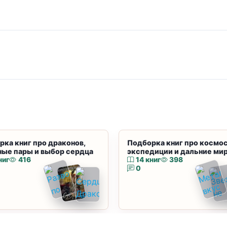
рка книг про драконов,
Подборка книг про космос
ные пары и выбор сердца
экспедиции и дальние ми
ниг
416
14 книг
398
0