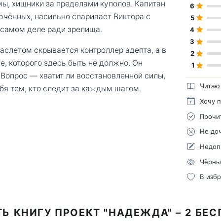
ы, хищники за пределами куполов. Капитан
6
ючённых, насильно спаривает Виктора с
5
 самом деле ради зрелища.
4
3
аслетом скрывается контроллер адепта, а в
2
, которого здесь быть не должно. Он
1
. Вопрос — хватит ли восстановленной силы,
Читаю
бя тем, кто следит за каждым шагом.
Хочу 
Прочи
Не до
Недоп
Чёрны
В изб
Ь КНИГУ ПРОЕКТ "НАДЕЖДА" – 2 БЕ