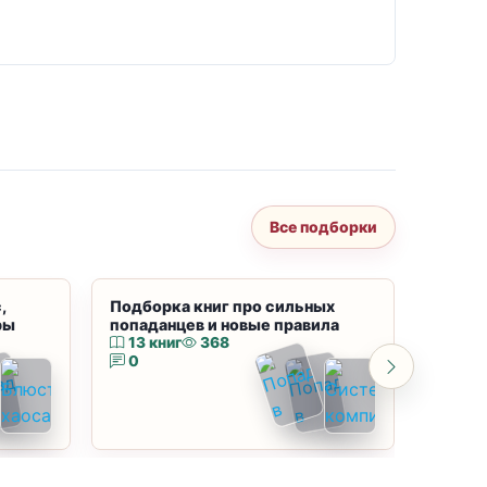
Все подборки
,
Подборка книг про сильных
Подбор
ры
попаданцев и новые правила
магию
13 книг
368
10 к
0
0