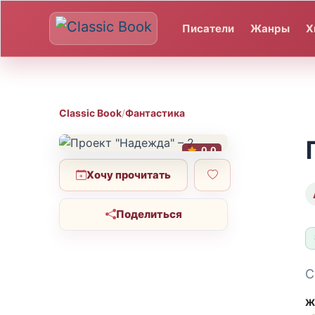
Писатели
Жанры
Х
Classic Book
/
Фантастика
0.0
Хочу прочитать
Поделиться
С
Ж