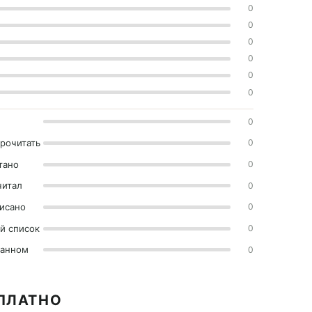
0
0
0
0
0
0
0
прочитать
0
тано
0
читал
0
исано
0
й список
0
ранном
0
СПЛАТНО