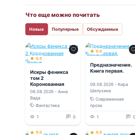
Что еще можно почитать
Новые
Популярные
Обсуждаемые
0.0
0.0
Предназначение.
Книга первая.
Искры феникса
том 2
Коронованная
06.08.2026 -
Кира
похоть
Шелухина
06.08.2026 -
Анна
Вада
Современная
Фантастика
проза
1
0
1
0.0
0.0