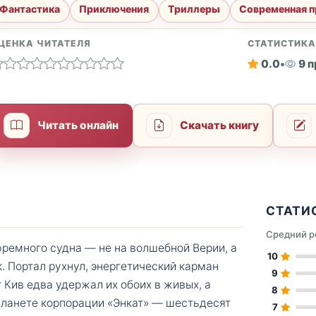
Фантастика
Приключения
Триллеры
Современная п
ЦЕНКА ЧИТАТЕЛЯ
СТАТИСТИК
0.0
•
9 
Читать онлайн
Скачать книгу
СТАТИ
Средний р
ремного судна — не на волшебной Верии, а
10
к. Портал рухнул, энергетический карман
9
 Кив едва удержал их обоих в живых, а
8
 планете корпорации «Энкат» — шестьдесят
7