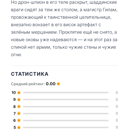
Но дрон-шпион в его теле раскрыт, шаддинские
враги сидят за тем же столом, а магистр Гилам,
провожающий к таинственной целительнице,
внезапно вонзает в его висок артефакт с
зелёным мерцанием. Проклятие ещё не снято, а
новые оковы уже надеваются — и на этот раз за
спиной нет армии, только чужие стены и чужие
огни.
СТАТИСТИКА
0.00
Средний рейтинг:
10
0
9
0
8
0
7
0
6
0
5
0