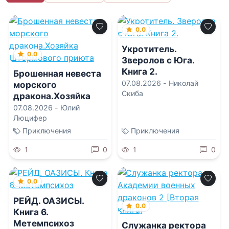
0.0
Укротитель.
0.0
Зверолов с Юга.
Книга 2.
Брошенная невеста
07.08.2026 -
Николай
морского
Скиба
дракона.Хозяйка
Штормового приюта
07.08.2026 -
Юлий
Люцифер
Приключения
Приключения
1
0
1
0
0.0
РЕЙД. ОАЗИСЫ.
0.0
Книга 6.
Метемпсихоз
Служанка ректора