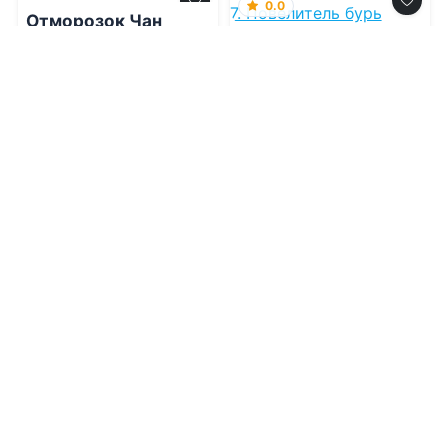
0.0
Отморозок Чан
Повелитель тайн.
Том 7. Повелитель
бурь
07.08.2026 -
Исаак
Вайнберг
07.08.2026 -
Е Юань
Фантастика
Приключения
1
0
1
0
0.0
0.0
Отморозок Чан 2
Повелитель тайн.
Том 8. Шут
07.08.2026 -
Исаак
Вайнберг
07.08.2026 -
Е Юань
Проза
Фантастика
1
0
1
0