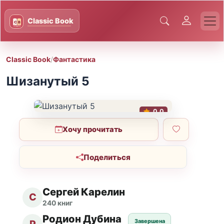
Classic Book
/
Фантастика
Шизанутый 5
0.0
Хочу прочитать
Поделиться
Сергей Карелин
С
240 книг
Родион Дубина
Завершена
Р