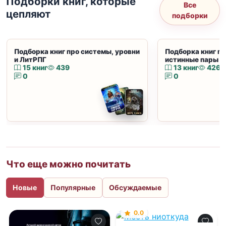
Подборки книг, которые
Все
цепляют
подборки
Подборка книг про системы, уровни
Подборка книг пр
и ЛитРПГ
истинные пары и
15 книг
439
13 книг
426
0
0
Что еще можно почитать
Новые
Популярные
Обсуждаемые
0.0