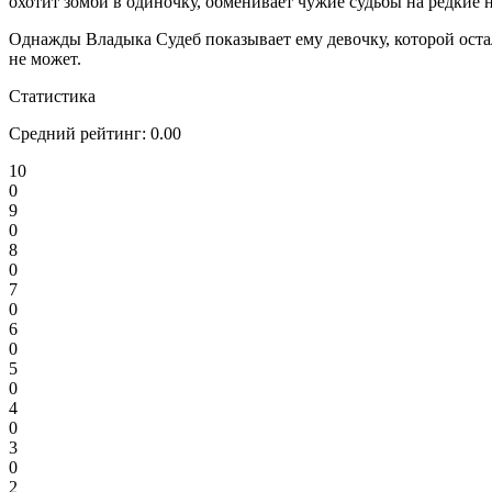
охотит зомби в одиночку, обменивает чужие судьбы на редкие 
Однажды Владыка Судеб показывает ему девочку, которой оста
не может.
Статистика
Средний рейтинг:
0.00
10
0
9
0
8
0
7
0
6
0
5
0
4
0
3
0
2