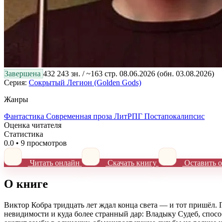
Завершена
432 243 зн. / ~163 стр.
08.06.2026
(обн. 03.08.2026)
Серия:
Сокрытый Легион (Golden Gods)
Жанры
Фантастика
Современная проза
ЛитРПГ
Постапокалипсис
Оценка читателя
Статистика
0.0
•
9 просмотров
Читать онлайн
Скачать книгу
Оставить о
О книге
Виктор Кобра тридцать лет ждал конца света — и тот пришёл.
невидимости и куда более странный дар: Владыку Судеб, спосо