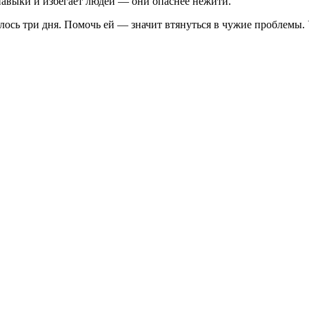
навыки и избегает людей — они опаснее нежити.
лось три дня. Помочь ей — значит втянуться в чужие проблемы.