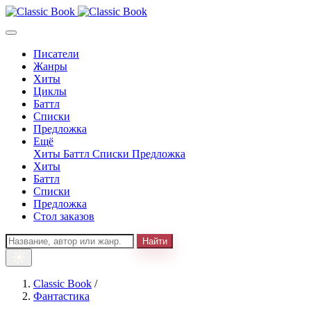
Писатели
Жанры
Хиты
Циклы
Баттл
Списки
Предложка
Ещё
Хиты
Баттл
Списки
Предложка
Хиты
Баттл
Списки
Предложка
Стол заказов
Найти
Classic Book
/
Фантастика