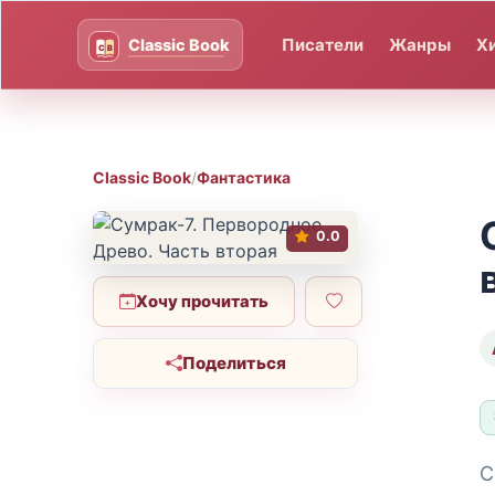
Писатели
Жанры
Х
Classic Book
/
Фантастика
0.0
Хочу прочитать
Поделиться
С