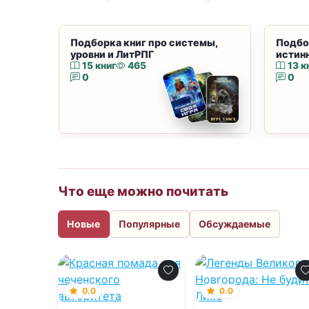
Подборка книг про системы,
Подбо
уровни и ЛитРПГ
истин
15 книг
465
13 к
0
0
Что еще можно почитать
Новые
Популярные
Обсуждаемые
0.0
0.0