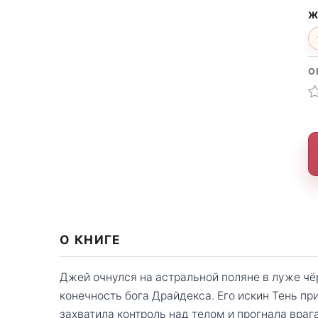
Ж
О
О КНИГЕ
Джей очнулся на астральной поляне в луже ч
конечность бога Драйдекса. Его искин Тень при
захватила контроль над телом и прогнала враг