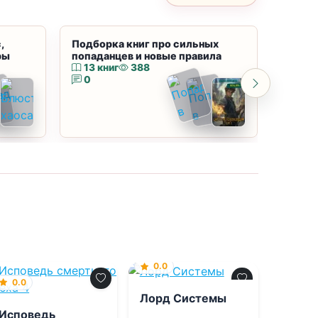
,
Подборка книг про сильных
Подбор
ры
попаданцев и новые правила
магию
13 книг
388
10 к
0
0
0.0
0.0
Лорд Системы
Исповедь