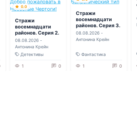
0.0
Стражи
восемнадцати
Стражи
районов. Серия 3.
восемнадцати
Байронический
районов. Серия 2.
08.08.2026 -
тип
Добро
Антонина Крейн
08.08.2026 -
пожаловать в
Антонина Крейн
Небесные
Детективы
Фантастика
Чертоги!
0
1
0
1
0
0.0
0.0
Рассыпанные
кости
Нечисть на
полставки
08.08.2026 -
Николь
Скарано
08.08.2026 -
Марина
Анатольевна
Андреева
Приключения
Фэнтези