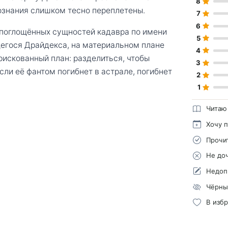
8
сознания слишком тесно переплетены.
7
6
з поглощённых сущностей кадавра по имени
5
егося Драйдекса, на материальном плане
4
 рискованный план: разделиться, чтобы
3
сли её фантом погибнет в астрале, погибнет
2
1
Читаю
Хочу 
Прочи
Не до
Недоп
Чёрны
В изб