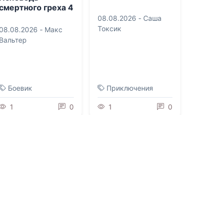
смертного греха 4
08.08.2026 -
Саша
Токсик
08.08.2026 -
Макс
Вальтер
Боевик
Приключения
1
0
1
0
0.0
0.0
Дуэт с Тьмой
Искра в
Академии.
Соблазн для
08.08.2026 -
Мария
двоих
Волконская
08.08.2026 -
Хелен
Гуда
Молодежная
Триллеры
литература