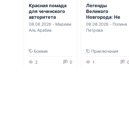
Красная помада
Легенды
для чеченского
Великого
авторитета
Новгорода: Не
будите Лихо
08.08.2026 -
Мариам
08.08.2026 -
Полина
Аль Арабиа
Петрова
Боевик
Приключения
2
0
1
0.0
0.0
Пламя в оковах
Скромница для
боевого мага
08.08.2026 -
Хейзел
Пейдж
08.08.2026 -
Анастасия Юрьевна
Королева
Приключения
Фантастика