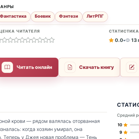
АНРЫ
Фантастика
Боевик
Фэнтези
ЛитРПГ
ЦЕНКА ЧИТАТЕЛЯ
СТАТИСТИК
0.0
•
13
Читать онлайн
Скачать книгу
СТАТИ
Средний р
ёрной крови — рядом валялась оторванная
10
зналась: когда хозяин умирал, она
9
а. Теперь у Джея новая проблема — Тень