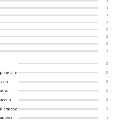
0
0
0
0
0
0
0
0
0
прочитать
0
тано
0
читал
0
исано
0
й список
0
ранном
0