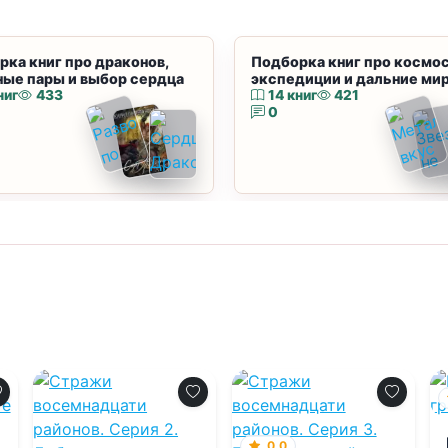
рка книг про драконов,
Подборка книг про космос
ные пары и выбор сердца
экспедиции и дальние ми
ниг
433
14 книг
421
0
0.0