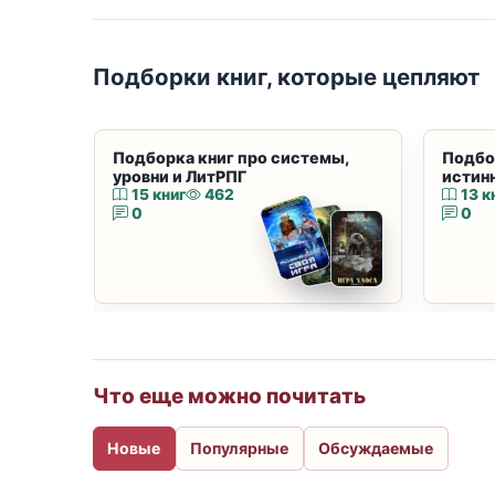
Подборки книг, которые цепляют
Подборка книг про системы,
Подбо
уровни и ЛитРПГ
истин
15 книг
462
13 к
0
0
Что еще можно почитать
Новые
Популярные
Обсуждаемые