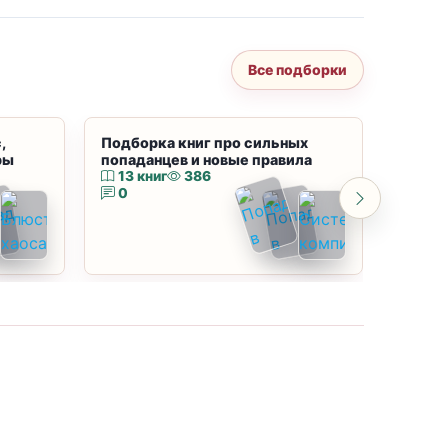
Все подборки
,
Подборка книг про сильных
Подбор
ры
попаданцев и новые правила
магию
13 книг
386
10 к
0
0