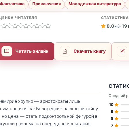
Фантастика
Приключения
Молодежная литература
ЦЕНКА ЧИТАТЕЛЯ
СТАТИСТИК
0.0
•
19
Читать онлайн
Скачать книгу
СТАТИ
Средний р
еремирие хрупко — аристократы лишь
10
 ним новая игра: Белорецкие раскрыли тайну
9
, но цена — стать подконтрольной фигурой в
8
джунгли разлома на очередное испытание,
7