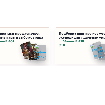
рка книг про драконов,
Подборка книг про космос
ные пары и выбор сердца
экспедиции и дальние ми
ниг
431
14 книг
418
0