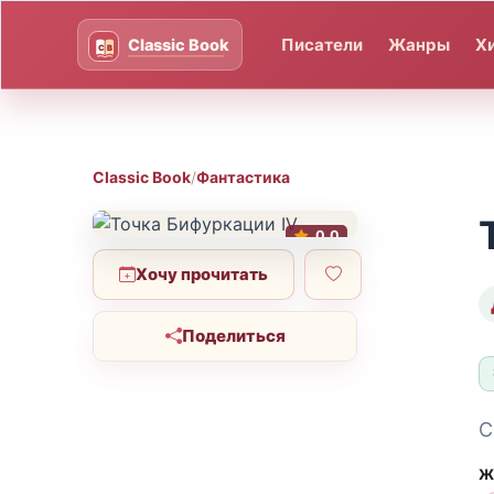
Писатели
Жанры
Х
Classic Book
/
Фантастика
0.0
Хочу прочитать
Поделиться
С
Ж