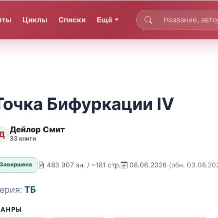
иты
Циклы
Списки
Ещё
Точка Бифуркации IV
Дейлор Смит
Д
33 книги
483 907 зн. / ~181 стр.
08.06.2026
(обн. 03.08.20
Завершена
ерия:
ТБ
АНРЫ