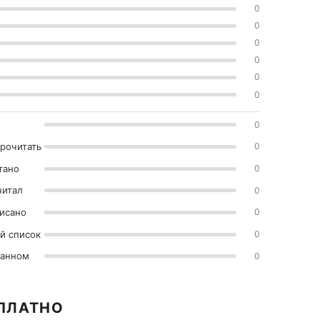
0
0
0
0
0
0
0
прочитать
0
тано
0
читал
0
исано
0
й список
0
ранном
0
СПЛАТНО