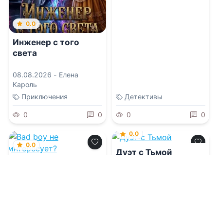
0.0
Инженер с того
света
08.08.2026 -
Елена
Кароль
Приключения
Детективы
0
0
0
0
0.0
0.0
Дуэт с Тьмой
Bad boy не
интересует?
08.08.2026 -
Мария
Волконская
08.08.2026 -
Юля Фло
Молодежная
Молодежная