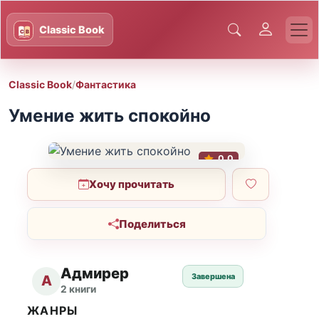
Classic Book
/
Фантастика
Умение жить спокойно
0.0
Хочу прочитать
Поделиться
Адмирер
Завершена
А
2 книги
ЖАНРЫ