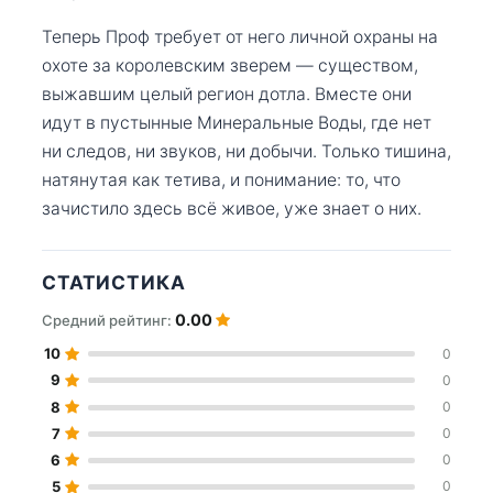
Теперь Проф требует от него личной охраны на
охоте за королевским зверем — существом,
выжавшим целый регион дотла. Вместе они
идут в пустынные Минеральные Воды, где нет
ни следов, ни звуков, ни добычи. Только тишина,
натянутая как тетива, и понимание: то, что
зачистило здесь всё живое, уже знает о них.
СТАТИСТИКА
0.00
Средний рейтинг:
10
0
9
0
8
0
7
0
6
0
5
0