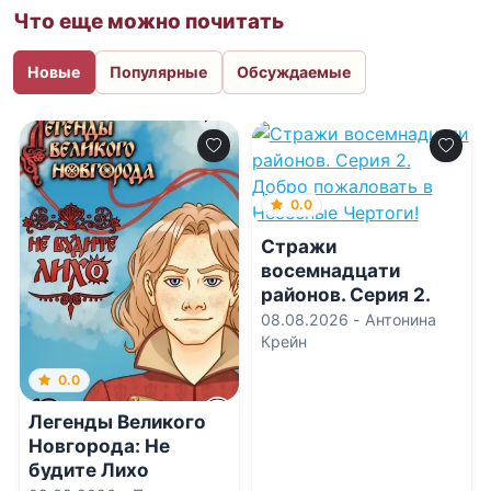
Что еще можно почитать
Новые
Популярные
Обсуждаемые
0.0
Стражи
восемнадцати
районов. Серия 2.
Добро пожаловать в
08.08.2026 -
Антонина
Небесные Чертоги!
Крейн
0.0
Легенды Великого
Новгорода: Не
будите Лихо