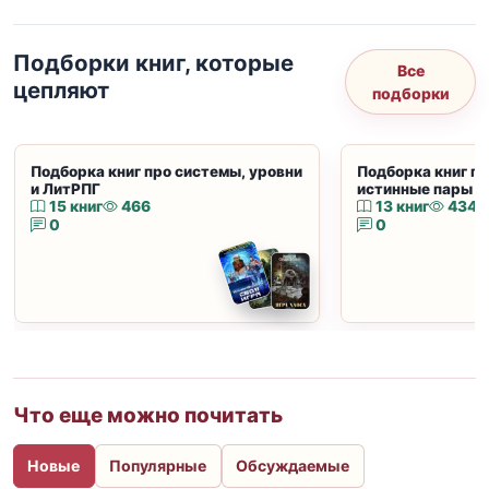
Подборки книг, которые
Все
цепляют
подборки
Подборка книг про системы, уровни
Подборка книг пр
и ЛитРПГ
истинные пары и
15 книг
466
13 книг
434
0
0
Что еще можно почитать
Новые
Популярные
Обсуждаемые