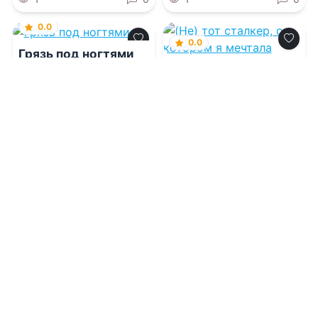
0.0
0.0
Грязь под ногтями
(Не) тот сталкер, о
котором я мечтала
08.08.2026 -
Элли
Чэндлер
08.08.2026 -
Вик Арис
Молодежная
Молодежная
литература
литература
1
0
1
0
0.0
Цена твоей
покорности.
Иллюзия мести