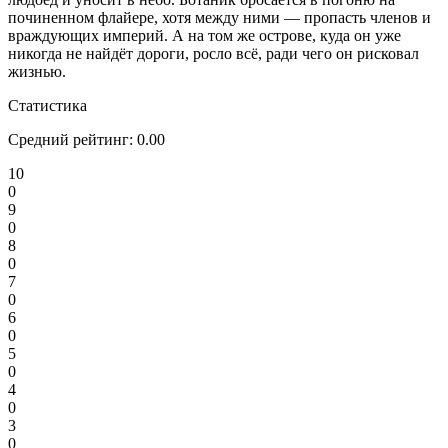
починенном флайере, хотя между ними — пропасть членов и
враждующих империй. А на том же острове, куда он уже
никогда не найдёт дороги, росло всё, ради чего он рисковал
жизнью.
Статистика
Средний рейтинг:
0.00
10
0
9
0
8
0
7
0
6
0
5
0
4
0
3
0