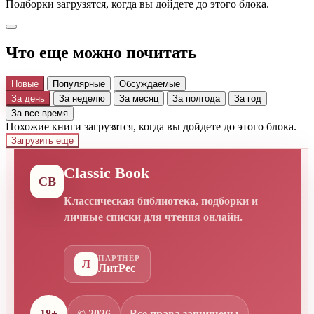
Подборки загрузятся, когда вы дойдете до этого блока.
Что еще можно почитать
Новые
Популярные
Обсуждаемые
За день
За неделю
За месяц
За полгода
За год
За все время
Похожие книги загрузятся, когда вы дойдете до этого блока.
Загрузить еще
Classic Book
CB
Классическая библиотека, подборки и
личные списки для чтения онлайн.
ПАРТНЁР
Л
ЛитРес
18+
© 2026
Все права защищены