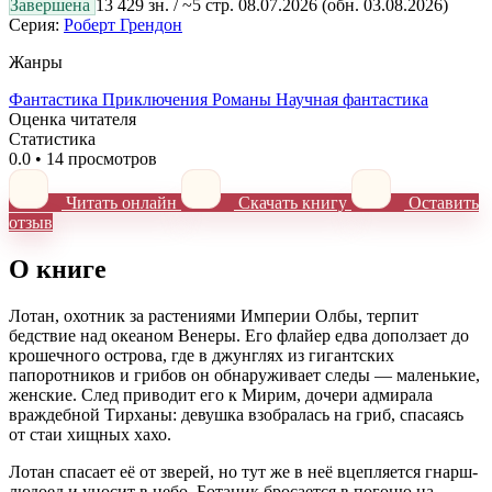
Завершена
13 429 зн. / ~5 стр.
08.07.2026
(обн. 03.08.2026)
Серия:
Роберт Грендон
Жанры
Фантастика
Приключения
Романы
Научная фантастика
Оценка читателя
Статистика
0.0
•
14 просмотров
Читать онлайн
Скачать книгу
Оставить
отзыв
О книге
Лотан, охотник за растениями Империи Олбы, терпит
бедствие над океаном Венеры. Его флайер едва доползает до
крошечного острова, где в джунглях из гигантских
папоротников и грибов он обнаруживает следы — маленькие,
женские. След приводит его к Мирим, дочери адмирала
враждебной Тирханы: девушка взобралась на гриб, спасаясь
от стаи хищных хахо.
Лотан спасает её от зверей, но тут же в неё вцепляется гнарш-
людоед и уносит в небо. Ботаник бросается в погоню на