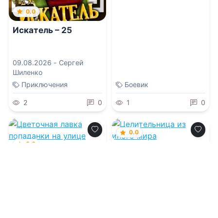
0.0
Искатель – 25
09.08.2026 -
Сергей
Шиленко
Приключения
Боевик
2
0
1
0
0.0
0.0
Целительница из
иного мира
Цветочная лавка
попаданки на улице
Теней
09.08.2026 -
Вивьен
Ламур
09.08.2026 -
Юлия
Правдина
Попаданцы
Попаданцы