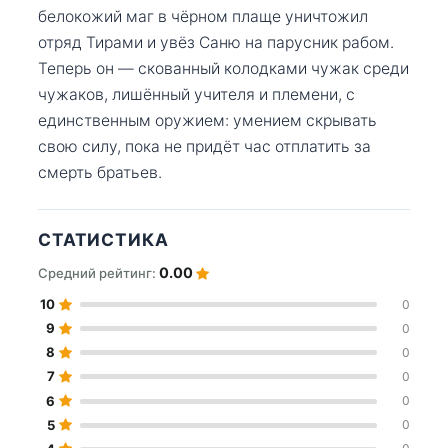
белокожий маг в чёрном плаще уничтожил
отряд Тирами и увёз Саню на парусник рабом.
Теперь он — скованный колодками чужак среди
чужаков, лишённый учителя и племени, с
единственным оружием: умением скрывать
свою силу, пока не придёт час отплатить за
смерть братьев.
СТАТИСТИКА
0.00
Средний рейтинг:
10
0
9
0
8
0
7
0
6
0
5
0