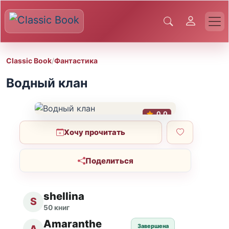
Classic Book
/
Фантастика
Водный клан
0.0
Хочу прочитать
Поделиться
shellina
S
50 книг
Amaranthe
Завершена
A