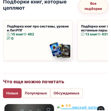
Подборки книг, которые
Все
цепляют
подборки
Подборка книг про системы, уровни
Подборка книг пр
и ЛитРПГ
истинные пары и
15 книг
462
13 книг
431
0
Что еще можно почитать
Новые
Популярные
Обсуждаемые
0.0