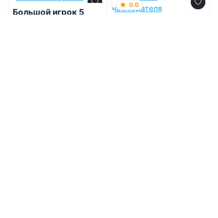
0.0
Большой игрок 5
Протокол
наблюдателя
08.08.2026 -
Эрли Моури
08.08.2026 -
Айна
Суррэй
Боевик
Фантастика
1
0
1
0
0.0
0.0
Пламенев. Книга XII
Черный Маг
Императора 29
08.08.2026 -
Сергей
Карелин
,
Юрий Розин
08.08.2026 -
Александр
Герда
Приключения
Фантастика
1
0
5
0