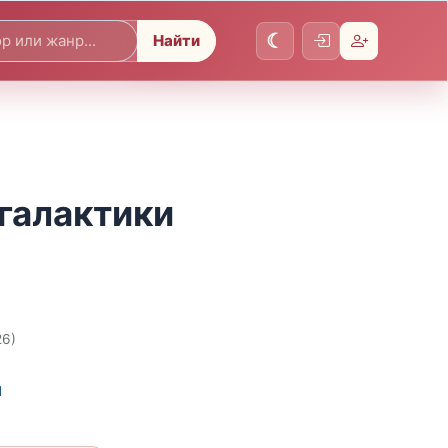
Найти
 галактики
26)
и