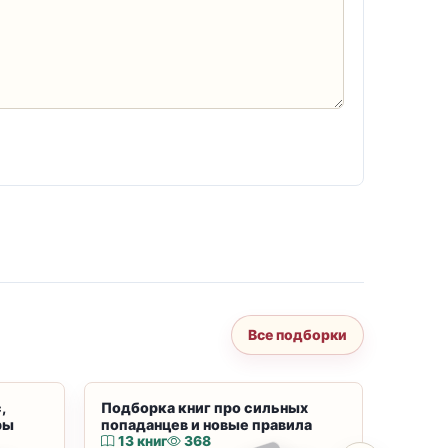
Все подборки
,
Подборка книг про сильных
Подбор
ры
попаданцев и новые правила
магию
13 книг
368
10 к