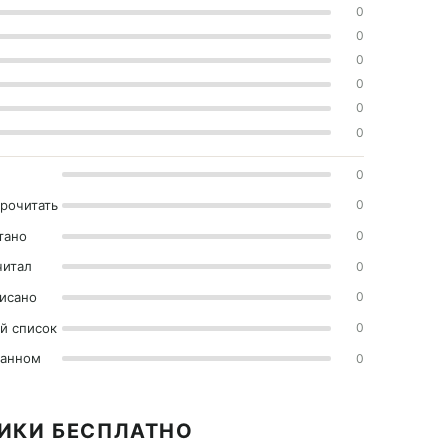
0
0
0
0
0
0
0
прочитать
0
тано
0
читал
0
исано
0
й список
0
ранном
0
ТИКИ БЕСПЛАТНО