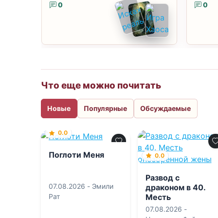
0
0
Что еще можно почитать
Новые
Популярные
Обсуждаемые
0.0
Поглоти Меня
0.0
Развод с
07.08.2026 -
Эмили
драконом в 40.
Месть
Рат
опозоренной
07.08.2026 -
жены