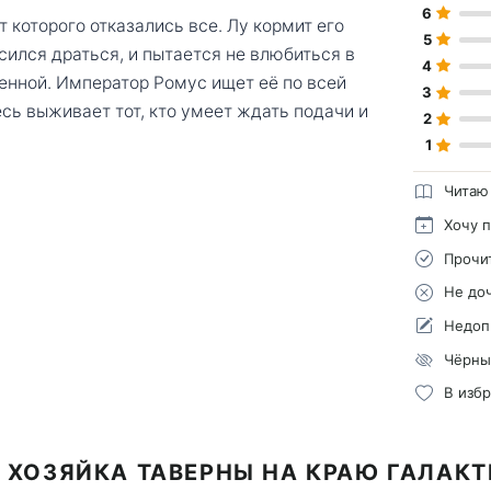
6
 которого отказались все. Лу кормит его
5
асился драться, и пытается не влюбиться в
4
венной. Император Ромус ищет её по всей
3
есь выживает тот, кто умеет ждать подачи и
2
1
Читаю
Хочу 
Прочи
Не до
Недоп
Чёрны
В изб
 ХОЗЯЙКА ТАВЕРНЫ НА КРАЮ ГАЛАК