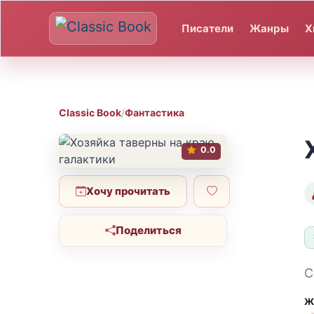
Писатели
Жанры
Х
Classic Book
/
Фантастика
0.0
Хочу прочитать
Поделиться
С
Ж