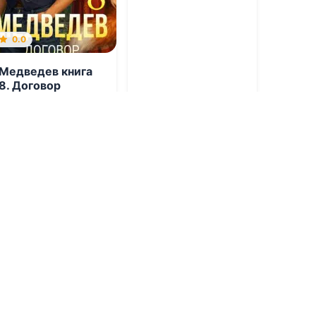
0.0
Медведев книга
8. Договор
07.08.2026 -
Гоблин
MeXXanik
,
Каин
Градов
Детективы
Фантастика
1
0
1
0
0.0
Форма левого
ветра
07.08.2026 -
Марк
Вэйлер
0.0