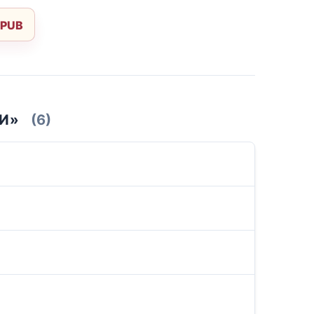
EPUB
И»
(6)