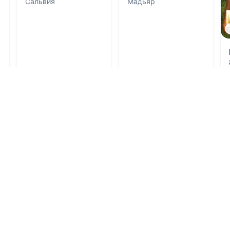
Сальвия
Мадьяр
Приключения
Приключения
0
1
0
1
0
0.0
0.0
Бывший
попросился ко
Арифметика
мне жить
любви или под
защитой Кирилла
07.08.2026 -
Мира