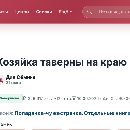
иты
Циклы
Списки
Ещё
Хозяйка таверны на краю
Дия Сёмина
Д
21 книга
329 317 зн. / ~124 стр.
16.06.2026
(обн. 04.08.20
Завершена
ерия:
Попаданка-чужестранка. Отдельные книг
АНРЫ