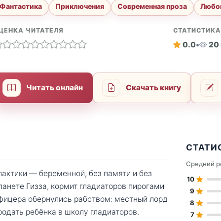
Фантастика
Приключения
Современная проза
Любо
ЦЕНКА ЧИТАТЕЛЯ
СТАТИСТИК
0.0
•
20
Читать онлайн
Скачать книгу
СТАТИ
Средний р
лактики — беременной, без памяти и без
10
планете Гизза, кормит гладиаторов пирогами
9
офицера обернулись рабством: местный лорд
8
родать ребёнка в школу гладиаторов.
7