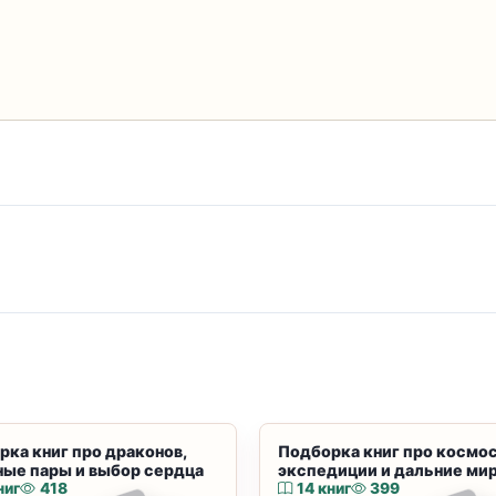
рка книг про драконов,
Подборка книг про космос
ные пары и выбор сердца
экспедиции и дальние ми
ниг
418
14 книг
399