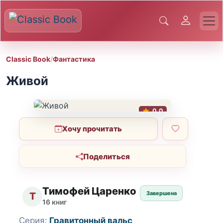
Classic Book
/
Фантастика
Живой
0.0
Хочу прочитать
Поделиться
Тимофей Царенко
Завершена
Т
16 книг
Серия:
Гравитонный вальс