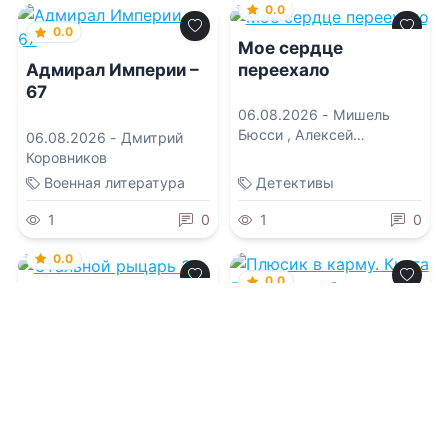
0.0
0.0
Мое сердце
переехало
Адмирал Империи –
67
06.08.2026 -
Мишель
Бюсси
,
Алексей
06.08.2026 -
Дмитрий
Колыжихин
Коровников
Военная литература
Детективы
1
0
1
0
0.0
0.0
Стальной рыцарь 3
Плюсик в карму.
Книга 5. Пашкины
будни
06.08.2026 -
Алексей
Свадковский
06.08.2026 -
Елена
Штефан
Фантастика
Фантастика