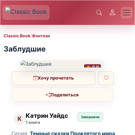
Classic Book
/
Фэнтези
Заблудшие
0.0
Хочу прочитать
Поделиться
Катрин Уайдс
Завершена
К
1 книга
Серия:
Темные сказки Проклятого мира