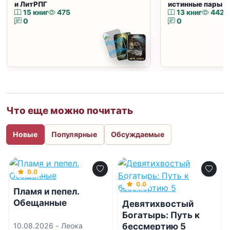
и ЛитРПГ
истинные пары и
15 книг
475
13 книг
442
0
0
Что еще можно почитать
Новые
Популярные
Обсуждаемые
0.0
0.0
Пламя и пепел.
Обещанные
Девятихвостый
Богатырь: Путь к
бессмертию 5
10.08.2026 -
Леока