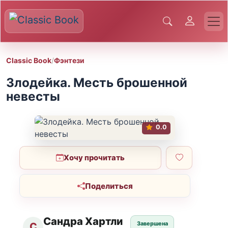
Classic Book
/
Фэнтези
Злодейка. Месть брошенной
невесты
0.0
Хочу прочитать
Поделиться
Сандра Хартли
Завершена
С