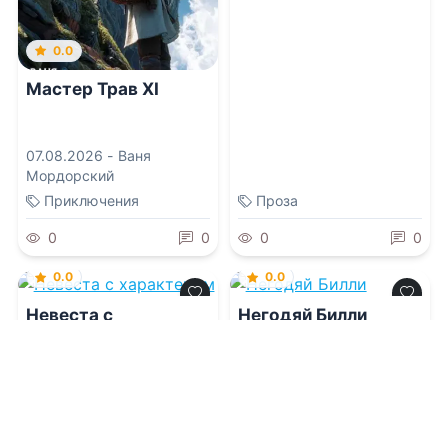
0.0
Мастер Трав XI
07.08.2026 -
Ваня
Мордорский
Приключения
Проза
0
0
0
0
0.0
0.0
Невеста с
Негодяй Билли
характером
06.08.2026 -
Кати
06.08.2026 -
Эдгар Райс
Владмар
Берроуз
,
Эва Карловна
Бродерсен
Проза
Приключения