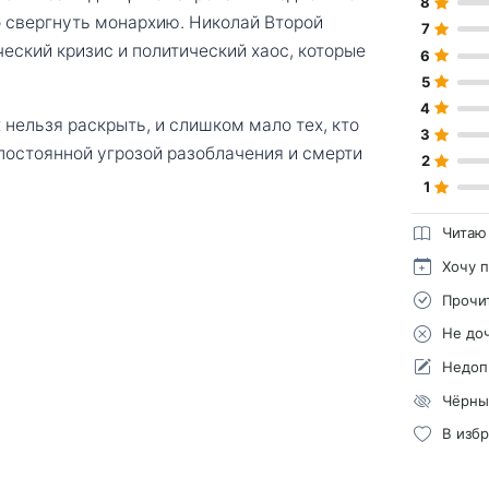
8
о свергнуть монархию. Николай Второй
7
ческий кризис и политический хаос, которые
6
5
4
 нельзя раскрыть, и слишком мало тех, кто
3
 постоянной угрозой разоблачения и смерти
2
1
Читаю
Хочу 
Прочи
Не до
Недоп
Чёрны
В изб