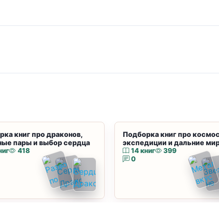
рка книг про драконов,
Подборка книг про космос
ные пары и выбор сердца
экспедиции и дальние ми
ниг
418
14 книг
399
0