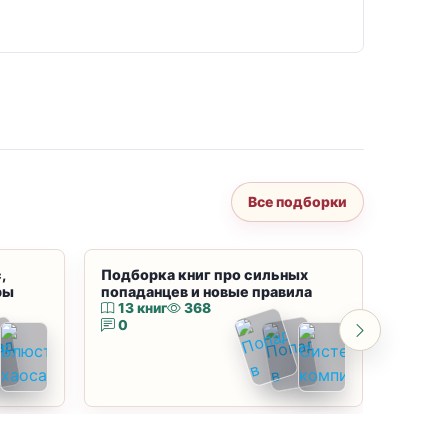
Все подборки
,
Подборка книг про сильных
Подбор
ры
попаданцев и новые правила
магию
13 книг
368
10 к
0
0