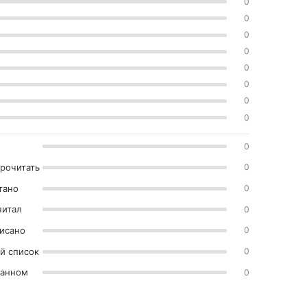
0
0
0
0
0
0
0
0
0
прочитать
0
тано
0
читал
0
исано
0
й список
0
ранном
0