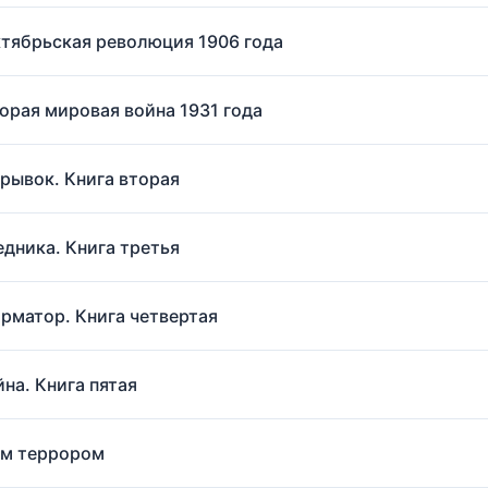
Октябрьская революция 1906 года
торая мировая война 1931 года
 рывок. Книга вторая
едника. Книга третья
орматор. Книга четвертая
на. Книга пятая
ым террором