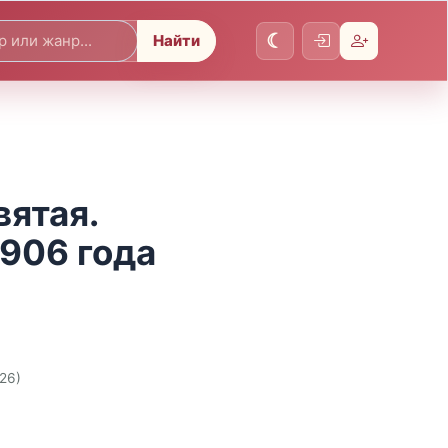
Найти
вятая.
906 года
026)