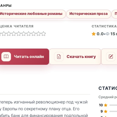
АНРЫ
Исторические любовные романы
Историческая проза
ЦЕНКА ЧИТАТЕЛЯ
СТАТИСТИК
0.0
•
15
Читать онлайн
Скачать книгу
СТАТИ
Средний р
теперь изгнанный революционер под чужой
10
Европы по секретному плану отца. Его
9
абить банк для финансирования подпольной