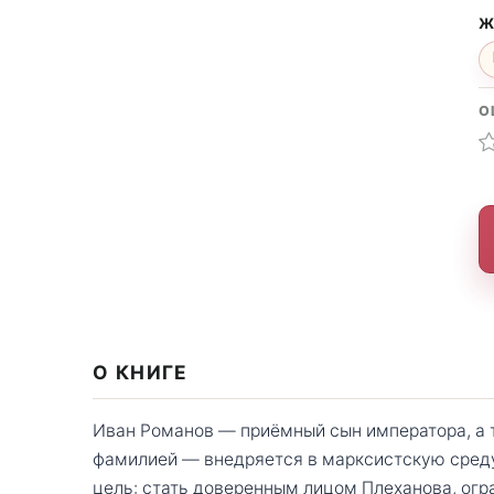
Ж
О
О КНИГЕ
Иван Романов — приёмный сын императора, а 
фамилией — внедряется в марксистскую среду 
цель: стать доверенным лицом Плеханова, огр