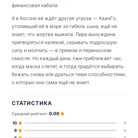
финансовая кабала.
А в Косоне её ждёт другая угроза — КванГо,
утопивший её в море за гибель сына, ещё не
знает, что жертва выжила. Лира вынуждена
притворяться калекой, скрывать подросшую
силу и молчать — в прямом и переносном
смысле. Но каждый день лжи приближает час,
когда маска слетит, и тогда придётся выбирать:
бежать снова или драться теми способностями,
о которых она сама ещё не знает.
СТАТИСТИКА
0.00
Средний рейтинг:
10
0
9
0
8
0