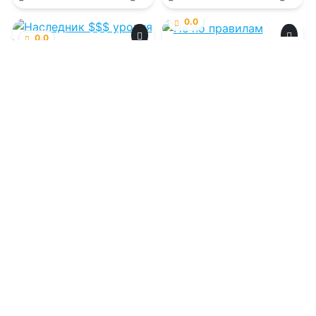
0.0
0.0
Не по правилам
Наследник $$$
уровня V
08.08.2026 -
Саша Кей
08.08.2026 -
Андрей
Еслер
,
Сириус Дрейк
Молодежная
Проза
литература
1
0
1
0
0.0
0.0
Пламенев. Книга XII
"Не"желанная
попаданка для
магов!
08.08.2026 -
Сергей
Карелин
,
Юрий Розин
08.08.2026 -
Анастасия
Максименко