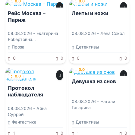
0.0
0.0
Рейс Москва –
Ленты и ножи
Париж
08.08.2026 -
Екатерина
08.08.2026 -
Лена Сокол
Робертовна
Рождественская
Проза
Детективы
0
0
0
0
0.0
0.0
Девушка из снов
Протокол
наблюдателя
08.08.2026 -
Натали
Гагарина
08.08.2026 -
Айна
Суррэй
Фантастика
Детективы
1
0
1
0