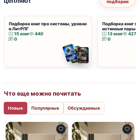
цепляют
подборки
Подборка книг про системы, уровни
Подборка книг пр
и ЛитРПГ
истинные пары и
15 книг
440
13 книг
427
0
0
Что еще можно почитать
Новые
Популярные
Обсуждаемые