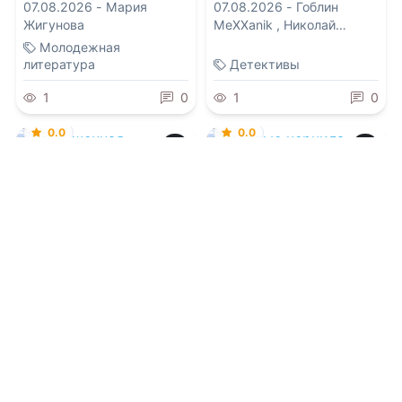
07.08.2026 -
Мария
07.08.2026 -
Гоблин
Жигунова
MeXXanik
,
Николай
Некрасов
Молодежная
литература
Детективы
1
0
1
0
0.0
0.0
Разрушенная
Розовые чернила
07.08.2026 -
Элисон Доун
07.08.2026 -
Авина Сент-
Грейвс
Современная проза
Детективы
1
0
1
0
0.0
Поглоти Меня