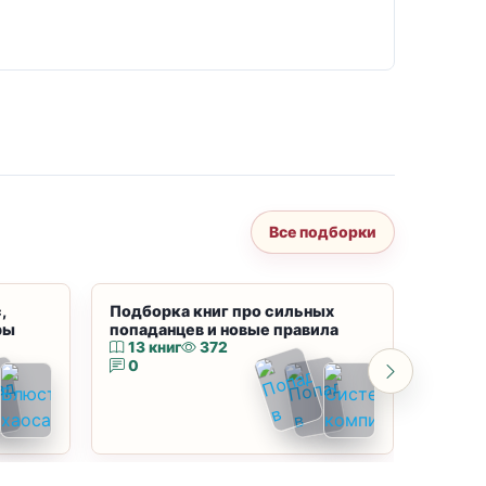
Все подборки
,
Подборка книг про сильных
Подбор
ры
попаданцев и новые правила
магию
13 книг
372
10 к
0
0