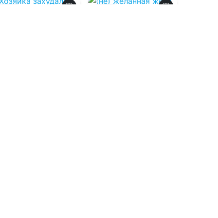
0.0
0.0
Хозяйка
(не) желанная
захудалой
жена офицера
таверны
Басманова
07.08.2026 -
Евгения
07.08.2026 -
Анна
Зимина
Арно
Молодежная
Проза
литература
1
0
1
0