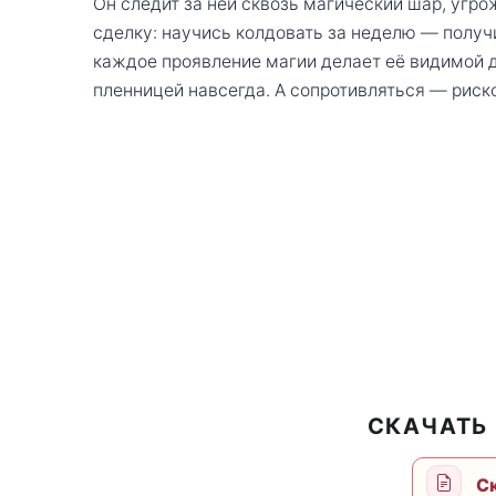
Он следит за ней сквозь магический шар, угрож
сделку: научись колдовать за неделю — получ
каждое проявление магии делает её видимой д
пленницей навсегда. А сопротивляться — риско
СКАЧАТЬ
Ск