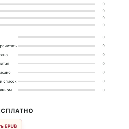
0
0
0
0
0
прочитать
0
тано
0
читал
0
исано
0
й список
0
ранном
0
ЕСПЛАТНО
ть EPUB