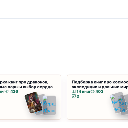
рка книг про драконов,
Подборка книг про космос
ные пары и выбор сердца
экспедиции и дальние ми
ниг
426
14 книг
403
0