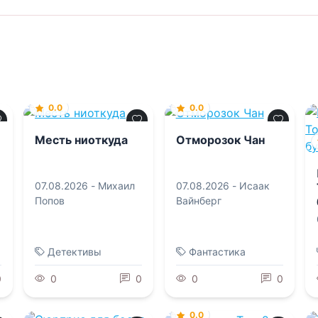
0.0
0.0
Месть ниоткуда
Отморозок Чан
07.08.2026 -
Михаил
07.08.2026 -
Исаак
Попов
Вайнберг
Детективы
Фантастика
0
0
0
0
0
0.0