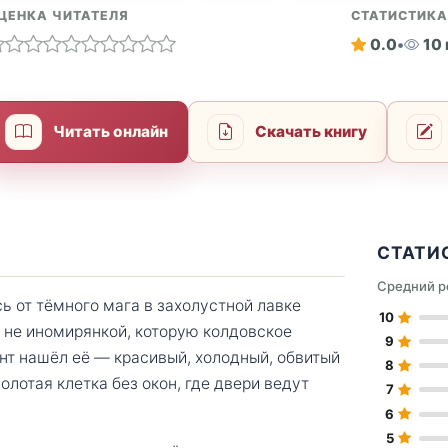
ЦЕНКА ЧИТАТЕЛЯ
СТАТИСТИК
0.0
•
10
Читать онлайн
Скачать книгу
СТАТИ
Средний р
ь от тёмного мага в захолустной лавке
10
 не иномирянкой, которую колдовское
9
энт нашёл её — красивый, холодный, обвитый
8
олотая клетка без окон, где двери ведут
7
6
5