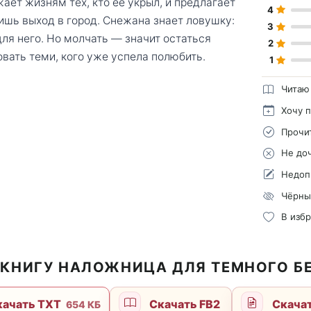
ает жизням тех, кто её укрыл, и предлагает
4
ишь выход в город. Снежана знает ловушку:
3
ля него. Но молчать — значит остаться
2
вать теми, кого уже успела полюбить.
1
Читаю
Хочу 
Прочи
Не до
Недоп
Чёрны
В изб
 КНИГУ НАЛОЖНИЦА ДЛЯ ТЕМНОГО Б
ачать TXT
Скачать FB2
Скача
654 КБ