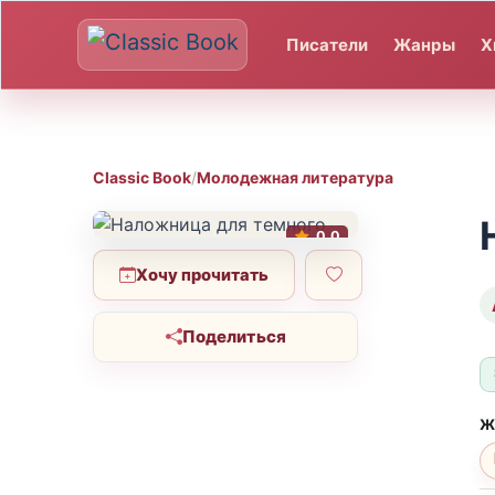
Писатели
Жанры
Х
Classic Book
/
Молодежная литература
0.0
Хочу прочитать
Поделиться
Ж