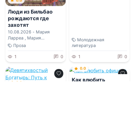
0.0
Люди из Бильбао
рождаются где
захотят
10.08.2026 -
Мария
Ларреа
,
Мария
Молодежная
Сергеевна Пшеничникова
Проза
литература
1
0
1
0
0.0
Как влюбить
0.0
офицера
Девятихвостый
Богатырь: Путь к
10.08.2026 -
Чарли Ви
бессмертию 5
10.08.2026 -
Евгений
Покинтелица
Приключения
Проза