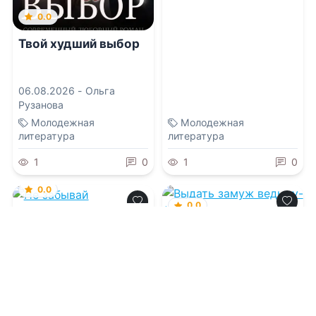
0.0
Твой худший выбор
06.08.2026 -
Ольга
Рузанова
Молодежная
Молодежная
литература
литература
1
0
1
0
0.0
0.0
Не забывай
Выдать замуж
ведьму-фею
06.08.2026 -
Джулия
Кендал
,
В. Г. Забалуев
06.08.2026 -
Надежда
Соколова
Проза
Фэнтези