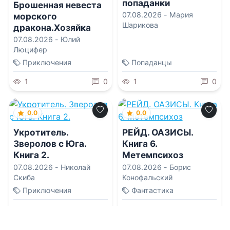
попаданки
Брошенная невеста
07.08.2026 -
Мария
морского
Шарикова
дракона.Хозяйка
Штормового приюта
07.08.2026 -
Юлий
Люцифер
Приключения
Попаданцы
1
0
1
0
0.0
0.0
Укротитель.
РЕЙД. ОАЗИСЫ.
Зверолов с Юга.
Книга 6.
Книга 2.
Метемпсихоз
07.08.2026 -
Николай
07.08.2026 -
Борис
Скиба
Конофальский
Приключения
Фантастика
1
0
1
0