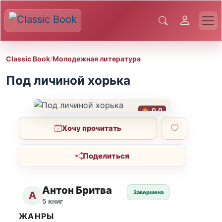
Classic Book
/
Молодежная литература
Под личиной хорька
0.0
Хочу прочитать
Поделиться
Антон Бритва
Завершена
А
5 книг
ЖАНРЫ