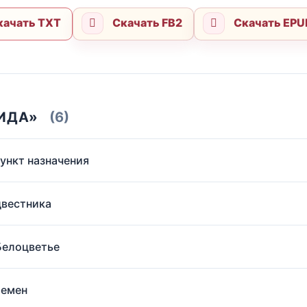
ачать TXT
Скачать FB2
Скачать EP
ИДА»
(6)
Пункт назначения
двестника
 Белоцветье
ремен