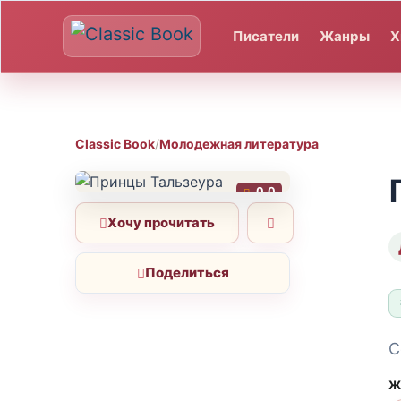
Писатели
Жанры
Х
Classic Book
/
Молодежная литература
0.0
Хочу прочитать
Поделиться
С
Ж