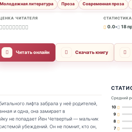
Молодежная литература
Проза
Современная проза
ЦЕНКА ЧИТАТЕЛЯ
СТАТИСТИК
0.0
•
18 п
Читать онлайн
Скачать книгу
СТАТИ
Средний р
битального лифта забрала у неё родителей,
10
нная и одна, она замирает в
9
ойку не попадает Йен Четвертый — мальчик
8
истемой убеждений. Он не помнит, кто он,
7