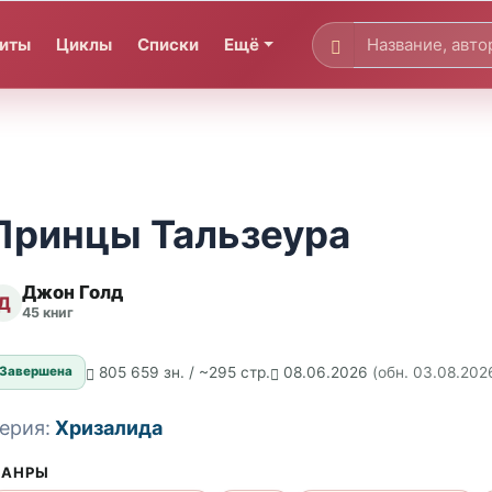
иты
Циклы
Списки
Ещё
Принцы Тальзеура
Джон Голд
Д
45 книг
805 659 зн. / ~295 стр.
08.06.2026
(обн. 03.08.202
Завершена
ерия:
Хризалида
АНРЫ