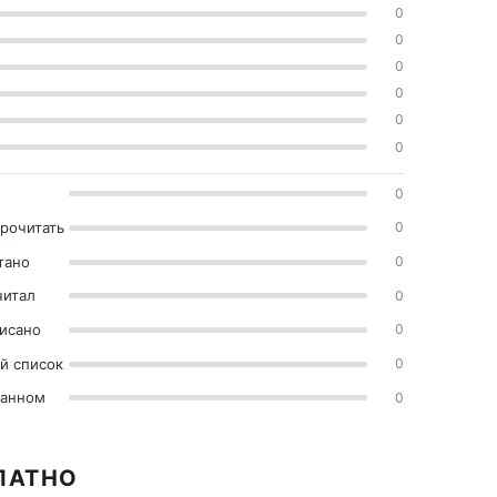
0
0
0
0
0
0
0
прочитать
0
тано
0
читал
0
исано
0
й список
0
ранном
0
ЛАТНО