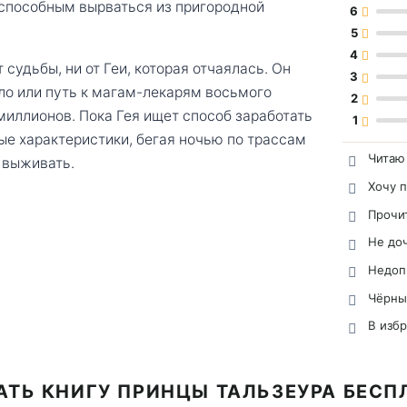
, способным вырваться из пригородной
6
5
4
 судьбы, ни от Геи, которая отчаялась. Он
3
ело или путь к магам-лекарям восьмого
2
миллионов. Пока Гея ищет способ заработать
1
ые характеристики, бегая ночью по трассам
Читаю
к выживать.
Хочу 
Прочи
Не до
Недоп
Чёрны
В изб
АТЬ КНИГУ ПРИНЦЫ ТАЛЬЗЕУРА БЕСП