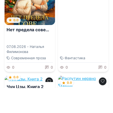
0.0
Нет предела сове…
07.08.2026 -
Наталья
Филимонова
Современная проза
Фантастика
0
0
0
0
0.0
0.0
Чун Цзы. Книга 2
Распутин нервно
курит…
07.08.2026 -
Шу Кэ
07.08.2026 -
Ефим