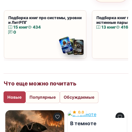
Подборка книг про системы, уровни
Подборка книг пр
и ЛитРПГ
истинные пары и
15 книг
434
13 книг
416
0
Что еще можно почитать
Новые
Популярные
Обсуждаемые
0.0
В темноте