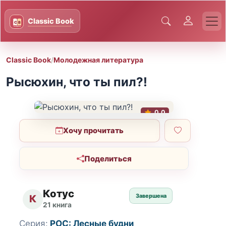
Classic Book
/
Молодежная литература
Рысюхин, что ты пил?!
0.0
Хочу прочитать
Поделиться
Котус
Завершена
К
21 книга
Серия:
РОС: Лесные будни