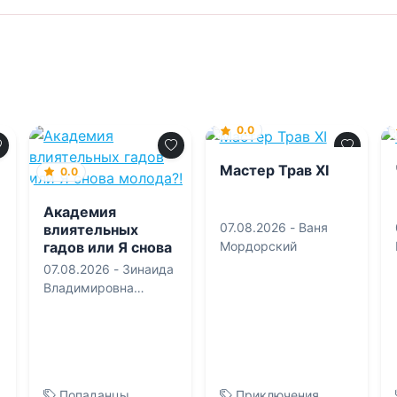
0.0
Мастер Трав XI
0.0
Академия
07.08.2026 -
Ваня
влиятельных
гадов или Я снова
Мордорский
молода?!
07.08.2026 -
Зинаида
Владимировна
Гаврик
Попаданцы
Приключения