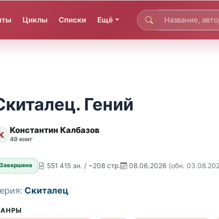
иты
Циклы
Списки
Ещё
Скиталец. Гений
Константин Калбазов
К
49 книг
551 415 зн. / ~208 стр.
08.06.2026
(обн. 03.08.20
Завершена
ерия:
Скиталец
АНРЫ