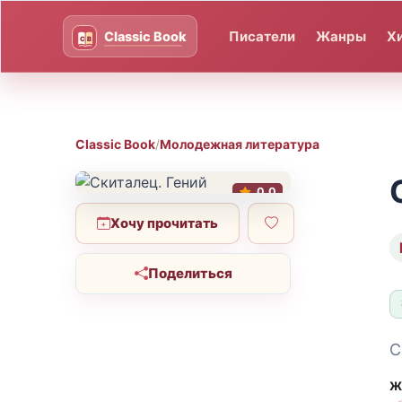
Писатели
Жанры
Х
Classic Book
/
Молодежная литература
0.0
Хочу прочитать
Поделиться
С
Ж