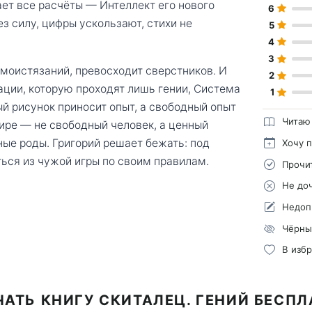
ет все расчёты — Интеллект его нового
6
ез силу, цифры ускользают, стихи не
5
4
3
моистязаний, превосходит сверстников. И
2
ации, которую проходят лишь гении, Система
1
й рисунок приносит опыт, а свободный опыт
Читаю
мире — не свободный человек, а ценный
тные роды. Григорий решает бежать: под
Хочу 
ься из чужой игры по своим правилам.
Прочи
Не до
Недоп
Чёрны
В изб
АТЬ КНИГУ СКИТАЛЕЦ. ГЕНИЙ БЕСП