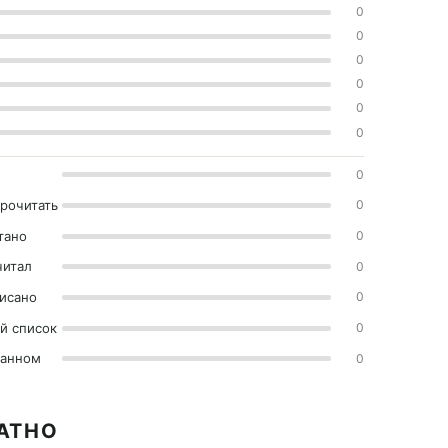
0
0
0
0
0
0
0
прочитать
0
тано
0
читал
0
исано
0
й список
0
ранном
0
ЛАТНО