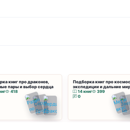
рка книг про драконов,
Подборка книг про космос
ные пары и выбор сердца
экспедиции и дальние ми
ниг
418
14 книг
399
0