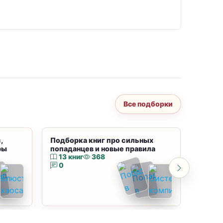
Все подборки
,
Подборка книг про сильных
Подбор
ры
попаданцев и новые правила
магию
13 книг
368
10 к
0
0