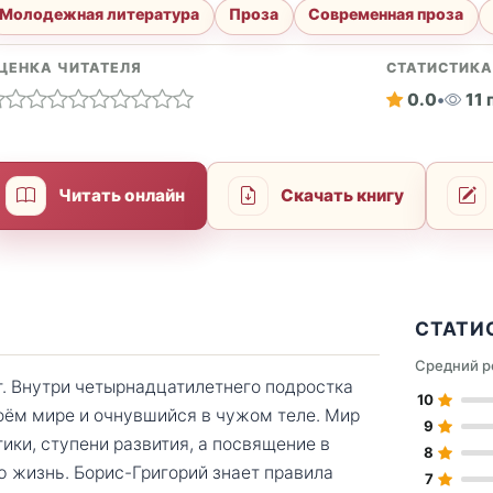
Молодежная литература
Проза
Современная проза
ЦЕНКА ЧИТАТЕЛЯ
СТАТИСТИК
0.0
•
11
Читать онлайн
Скачать книгу
СТАТИ
Средний р
ёт. Внутри четырнадцатилетнего подростка
10
оём мире и очнувшийся в чужом теле. Мир
9
тики, ступени развития, а посвящение в
8
 жизнь. Борис-Григорий знает правила
7