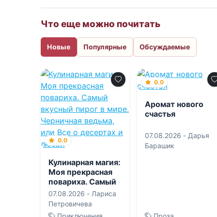
Что еще можно почитать
Новые
Популярные
Обсуждаемые
0.0
Аромат нового
счастья
07.08.2026 -
Дарья
0.0
Барашик
Кулинарная магия:
Моя прекрасная
повариха. Самый
вкусный пирог в
07.08.2026 -
Лариса
мире. Черничная
Петровичева
ведьма, или Все о
Приключения
Проза