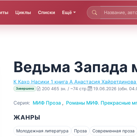
иты
Циклы
Списки
Ещё
Ведьма Запада 
К
Кахо Насики
1 книга
А
Анастасия Хайретдинова
200 465 зн. / ~74 стр.
19.06.2026
(обн. 04
Завершена
Серия:
МИФ Проза
,
Романы МИФ. Прекрасные м
ЖАНРЫ
Молодежная литература
Проза
Современная проза