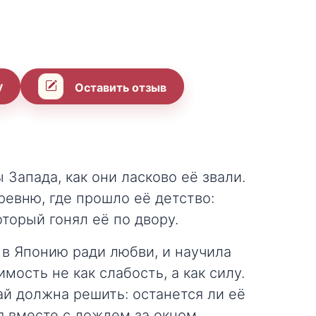
у
Оставить отзыв
Запада, как они ласково её звали.
ревню, где прошло её детство:
оторый гонял её по двору.
 в Японию ради любви, и научила
ость не как слабость, а как силу.
ай должна решить: останется ли её
я вместе с дождем за окном.