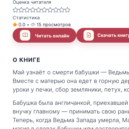
Оценка читателя
Статистика
0.0
•
15 просмотров
Скачать книг
Читать онлайн
О КНИГЕ
Май узнаёт о смерти бабушки — Ведьмы 
Вместе с матерью она едет в горную де
уроки у печки, сбор земляники, петух, к
Бабушка была англичанкой, приехавшей
внучку главному — принимать свою раним
Теперь, когда Ведьма Запада умерла, М
магия в словах бабушки или растворитс