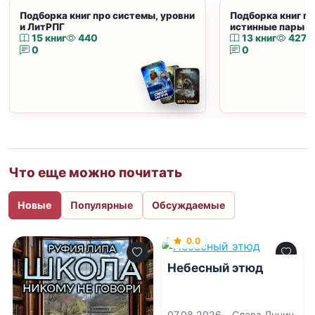
Подборка книг про системы, уровни
Подборка книг пр
и ЛитРПГ
истинные пары и
15 книг
440
13 книг
427
0
0
Что еще можно почитать
Новые
Популярные
Обсуждаемые
0.0
Небесный этюд
07.08.2026 -
Слава Лунич