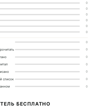
0
0
0
0
0
0
0
прочитать
0
тано
0
читал
0
исано
0
й список
0
ранном
0
АТЕЛЬ БЕСПЛАТНО