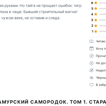
6
ми руками. Но тайга не прощает ошибок: тигр
5
 глаза в чаще. Бывший строительный магнат
4
чужом веке, не оставив и следа.
3
2
1
Читаю
Хочу 
Прочи
Не до
Недоп
Чёрны
В изб
АМУРСКИЙ САМОРОДОК. ТОМ 1. СТАР