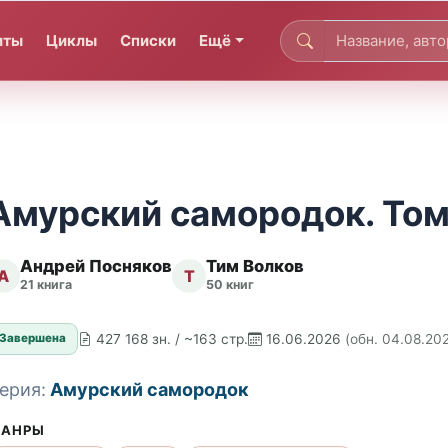
иты
Циклы
Списки
Ещё
Амурский самородок. Том 
Андрей Посняков
Тим Волков
А
Т
21 книга
50 книг
427 168 зн. / ~163 стр.
16.06.2026
(обн. 04.08.20
Завершена
ерия:
Амурский самородок
АНРЫ