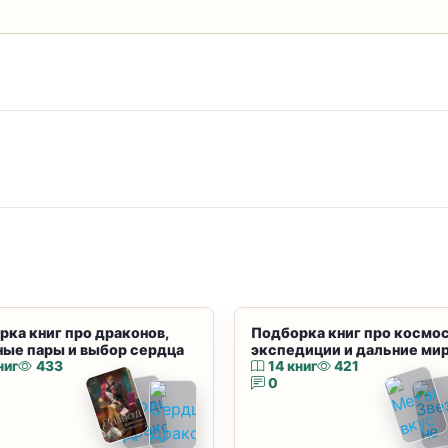
рка книг про драконов,
Подборка книг про космос
ные пары и выбор сердца
экспедиции и дальние ми
ниг
433
14 книг
421
0