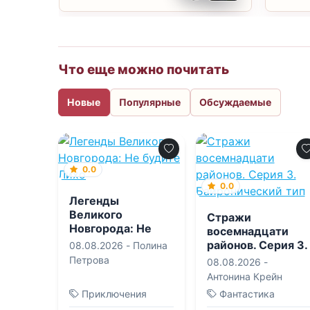
Что еще можно почитать
Новые
Популярные
Обсуждаемые
0.0
0.0
Легенды
Великого
Стражи
Новгорода: Не
восемнадцати
будите Лихо
районов. Серия 3.
08.08.2026 -
Полина
Байронический
Петрова
08.08.2026 -
тип
Антонина Крейн
Приключения
Фантастика