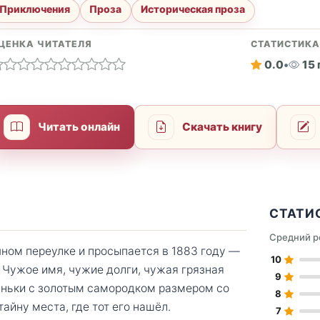
Приключения
Проза
Историческая проза
ЦЕНКА ЧИТАТЕЛЯ
СТАТИСТИК
0.0
•
15
Читать онлайн
Скачать книгу
СТАТИ
Средний р
ном переулке и просыпается в 1883 году —
10
 Чужое имя, чужие долги, чужая грязная
9
Ваньки с золотым самородком размером со
8
тайну места, где тот его нашёл.
7