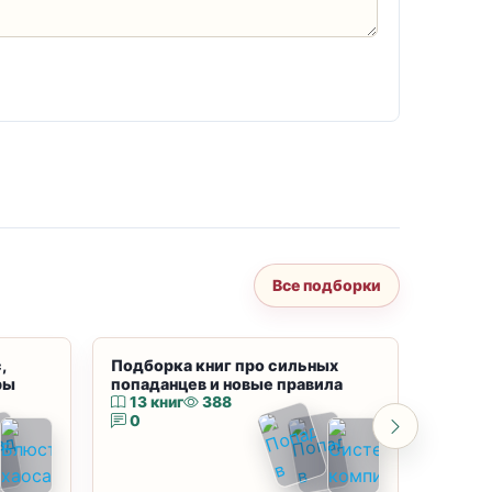
Все подборки
,
Подборка книг про сильных
Подбор
ры
попаданцев и новые правила
магию
13 книг
388
10 к
0
0