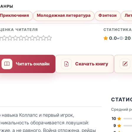
АНРЫ
Приключения
Молодежная литература
Фэнтези
Ли
ЦЕНКА ЧИТАТЕЛЯ
СТАТИСТИК
0.0
•
20
Читать онлайн
Скачать книгу
СТАТИ
Средний р
навыка Коллапс и первый игрок,
10
уникальность оборачивается ловушкой:
9
ужие, а не равного. Война отложена, рейды