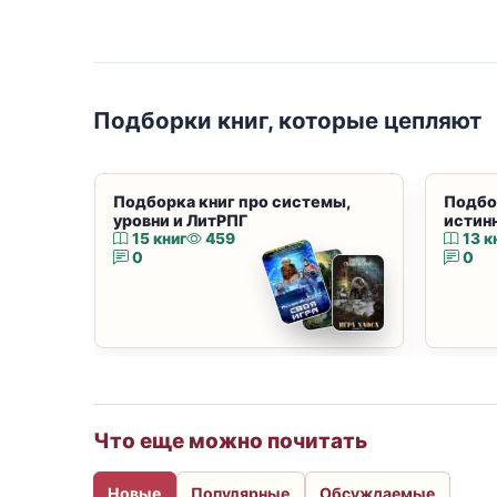
Подборки книг, которые цепляют
Подборка книг про системы,
Подбо
уровни и ЛитРПГ
истин
15 книг
459
13 к
0
0
Что еще можно почитать
Новые
Популярные
Обсуждаемые