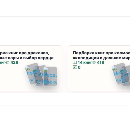
рка книг про драконов,
Подборка книг про космос
ные пары и выбор сердца
экспедиции и дальние ми
ниг
428
14 книг
418
0