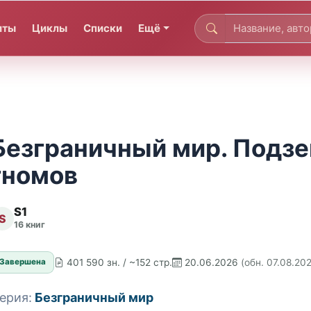
иты
Циклы
Списки
Ещё
Безграничный мир. Подзе
гномов
S1
S
16 книг
401 590 зн. / ~152 стр.
20.06.2026
(обн. 07.08.20
Завершена
ерия:
Безграничный мир