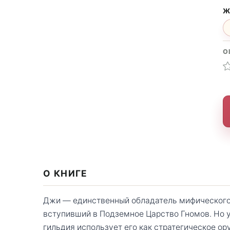
Ж
О
О КНИГЕ
Джи — единственный обладатель мифического 
вступивший в Подземное Царство Гномов. Но 
гильдия использует его как стратегическое ор