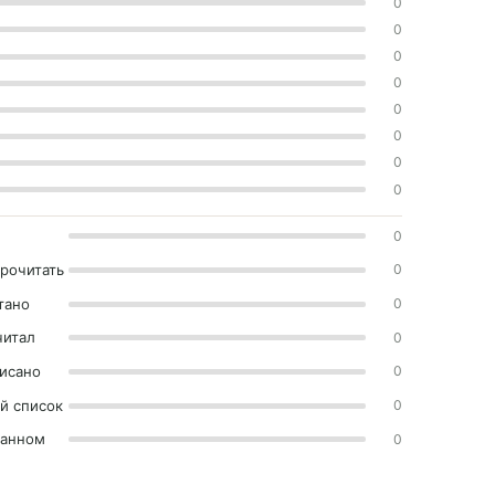
0
0
0
0
0
0
0
0
0
прочитать
0
тано
0
читал
0
исано
0
й список
0
ранном
0