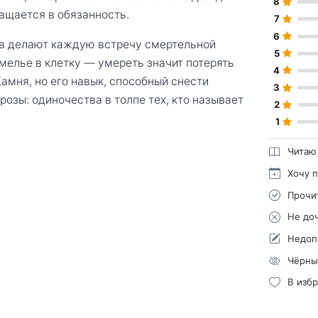
8
ащается в обязанность.
7
6
в делают каждую встречу смертельной
5
мелье в клетку — умереть значит потерять
4
амня, но его навык, способный снести
3
розы: одиночества в толпе тех, кто называет
2
1
Читаю
Хочу 
Прочи
Не до
Недоп
Чёрны
В изб