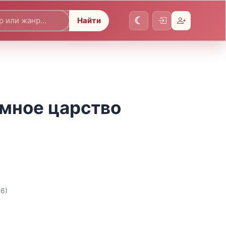
Найти
мное царство
26)