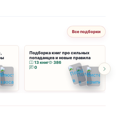
Все подборки
,
Подборка книг про сильных
Подбор
ры
попаданцев и новые правила
магию
13 книг
386
10 к
0
0