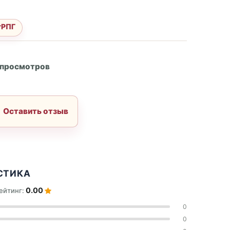
тРПГ
А
 просмотров
Оставить отзыв
СТИКА
0.00
ейтинг:
0
0