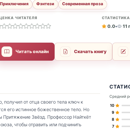
Приключения
Фэнтези
Современная проза
ЦЕНКА ЧИТАТЕЛЯ
СТАТИСТИК
0.0
•
11
Читать онлайн
Скачать книгу
СТАТИ
Средний р
 получил от отца своего тела ключ к
10
тся его истинное божественное тело. Но
9
лы Притяжение Звёзд. Профессор Найткёт
8
оюза, чтобы отравить или подчинить
7