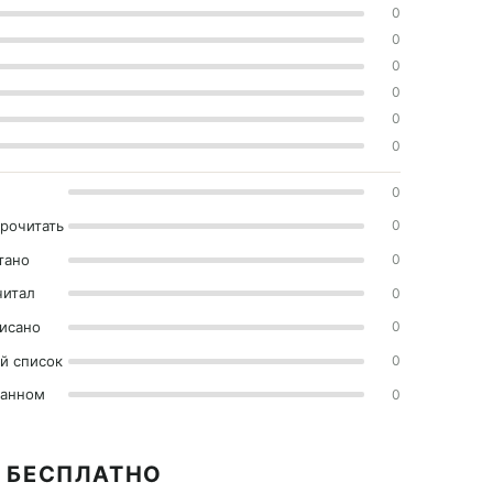
0
0
0
0
0
0
0
прочитать
0
тано
0
читал
0
исано
0
й список
0
ранном
0
7 БЕСПЛАТНО