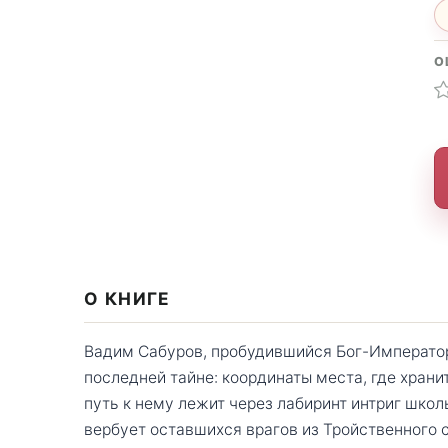
О
О КНИГЕ
Вадим Сабуров, пробудившийся Бог-Император,
последней тайне: координаты места, где храни
путь к нему лежит через лабиринт интриг шко
вербует оставшихся врагов из Тройственного с