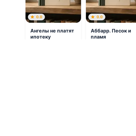
0.0
0.0
Ангелы не платят
Аббарр. Песок и
ипотеку
пламя
09.08.2026 -
Вера
09.08.2026 -
Хельга
Вонг
Воджик
Фэнтези
Приключения
0
0
0