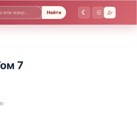
Найти
Том 7
6)