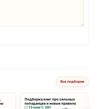
Все подборки
,
Подборка книг про сильных
Подбор
ры
попаданцев и новые правила
магию
13 книг
391
10 к