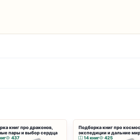
рка книг про драконов,
Подборка книг про космос
ные пары и выбор сердца
экспедиции и дальние ми
ниг
437
14 книг
425