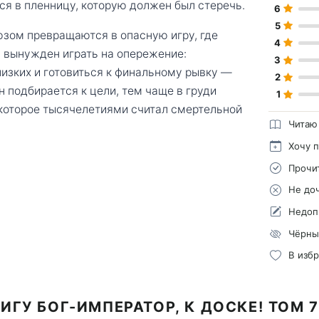
ся в пленницу, которую должен был стеречь.
6
5
юзом превращаются в опасную игру, где
4
 вынужден играть на опережение:
3
изких и готовиться к финальному рывку —
2
 подбирается к цели, тем чаще в груди
1
 которое тысячелетиями считал смертельной
Читаю
Хочу 
Прочи
Не до
Недоп
Чёрны
В изб
ИГУ БОГ-ИМПЕРАТОР, К ДОСКЕ! ТОМ 