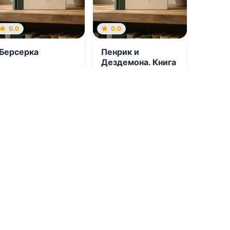
0.0
0.0
Берсерка
Пенрик и
Дездемона. Книга
2
09.08.2026 -
Наталья
09.08.2026 -
Лоис
Евгеньевна Петренко
МакМастер Буджолд
,
Ксения Сергеевна
Егорова
Приключения
Приключения
1
0
1
0