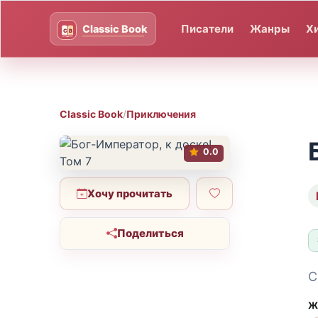
Писатели
Жанры
Х
Classic Book
/
Приключения
0.0
Хочу прочитать
Поделиться
С
Ж