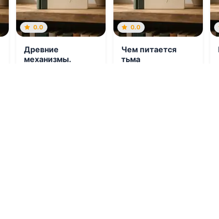
0.0
0.0
Древние
Чем питается
механизмы.
тьма
Аномалия. 4
09.08.2026 -
Евгений
09.08.2026 -
Д. В.
Аверьянов
Джилеспай
,
Нюта
Колесникова
Молодежная
Фантастика
литература
0
1
0
1
0