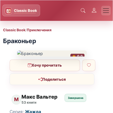
Classic Book
/
Приключения
Браконьер
0.0
Хочу прочитать
Поделиться
Макс Вальтер
Завершена
М
53 книги
Серия:
Жажда