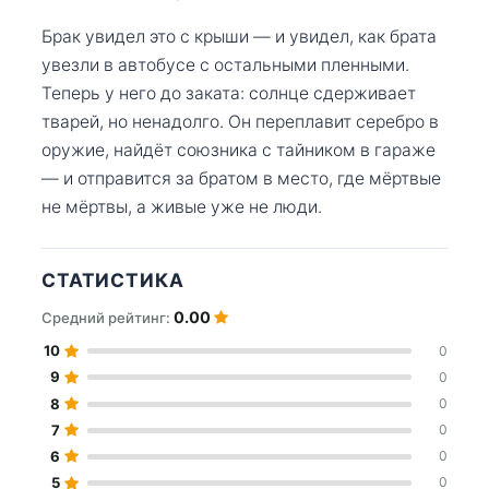
Брак увидел это с крыши — и увидел, как брата
увезли в автобусе с остальными пленными.
Теперь у него до заката: солнце сдерживает
тварей, но ненадолго. Он переплавит серебро в
оружие, найдёт союзника с тайником в гараже
— и отправится за братом в место, где мёртвые
не мёртвы, а живые уже не люди.
СТАТИСТИКА
0.00
Средний рейтинг:
10
0
9
0
8
0
7
0
6
0
5
0