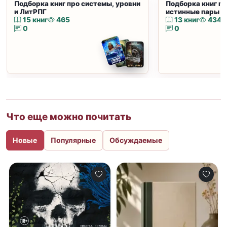
Подборка книг про системы, уровни
Подборка книг пр
и ЛитРПГ
истинные пары и
15 книг
465
13 книг
434
0
0
Что еще можно почитать
Новые
Популярные
Обсуждаемые