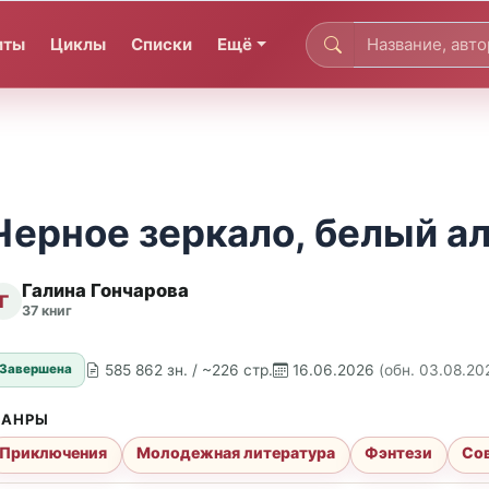
иты
Циклы
Списки
Ещё
Черное зеркало, белый а
Галина Гончарова
Г
37 книг
585 862 зн. / ~226 стр.
16.06.2026
(обн. 03.08.20
Завершена
АНРЫ
Приключения
Молодежная литература
Фэнтези
Со