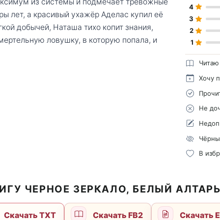
аксимум из системы и подмечает тревожные
4
ры лет, а красивый ухажёр Аделас купил её
3
гкой добычей, Наташа тихо копит знания,
2
мертельную ловушку, в которую попала, и
1
Читаю
Хочу 
Прочи
Не до
Недоп
Чёрны
В изб
ИГУ ЧЕРНОЕ ЗЕРКАЛО, БЕЛЫЙ АЛТАР
Скачать TXT
Скачать FB2
Скачать 