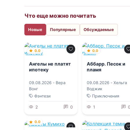
Что еще можно почитать
Новые
Популярные
Обсуждаемые
0.0
0.0
Ангелы не платят
Аббарр. Песок и
ипотеку
пламя
09.08.2026 -
Вера
09.08.2026 -
Хельга
Вонг
Воджик
Фэнтези
Приключения
2
0
1
0.0