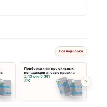
Все подборки
,
Подборка книг про сильных
Подбор
ры
попаданцев и новые правила
магию
13 книг
391
10 к
0
0