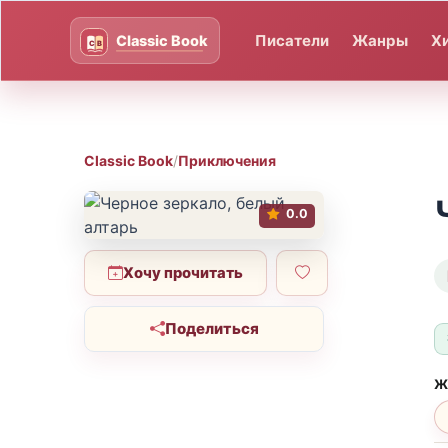
Писатели
Жанры
Х
Classic Book
/
Приключения
0.0
Хочу прочитать
Поделиться
Ж