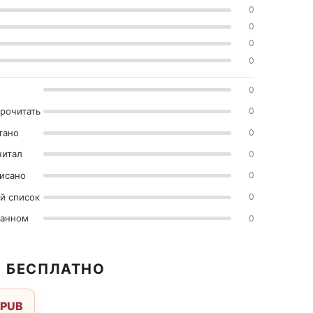
0
0
0
0
0
прочитать
0
тано
0
читал
0
исано
0
й список
0
ранном
0
Ь БЕСПЛАТНО
EPUB