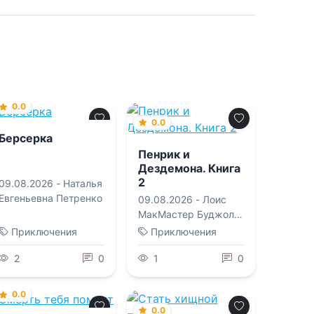
0.0
0.0
Берсерка
Пенрик и
Дездемона. Книга
2
09.08.2026 -
Наталья
Евгеньевна Петренко
09.08.2026 -
Лоис
МакМастер Буджолд
,
Ксения Сергеевна
Приключения
Приключения
Егорова
2
0
1
0
0.0
0.0