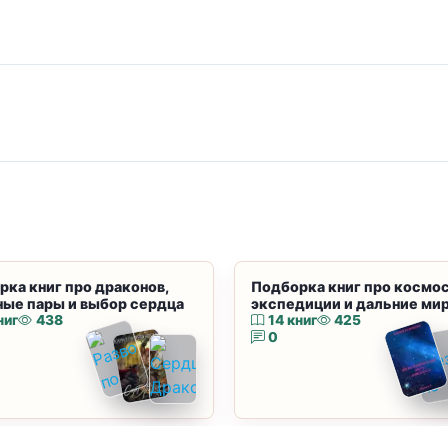
рка книг про драконов,
Подборка книг про космос
ные пары и выбор сердца
экспедиции и дальние ми
ниг
438
14 книг
425
0