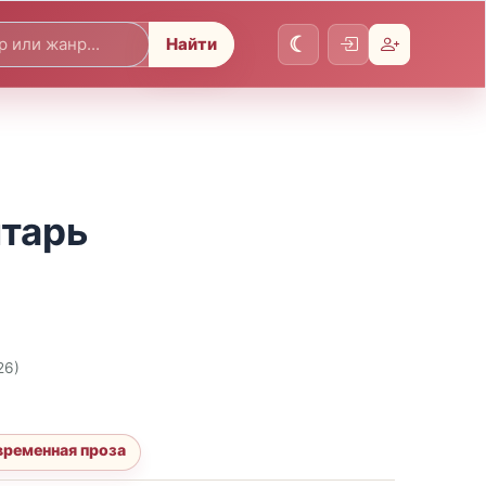
Найти
лтарь
26)
временная проза