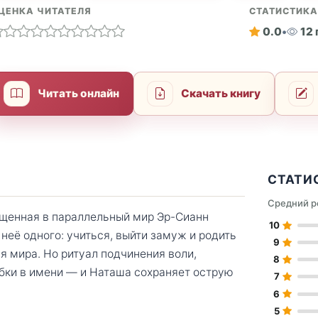
ЦЕНКА ЧИТАТЕЛЯ
СТАТИСТИК
0.0
•
12
Читать онлайн
Скачать книгу
СТАТИ
Средний р
щенная в параллельный мир Эр-Сианн
10
неё одного: учиться, выйти замуж и родить
9
 мира. Но ритуал подчинения воли,
8
ибки в имени — и Наташа сохраняет острую
7
6
5