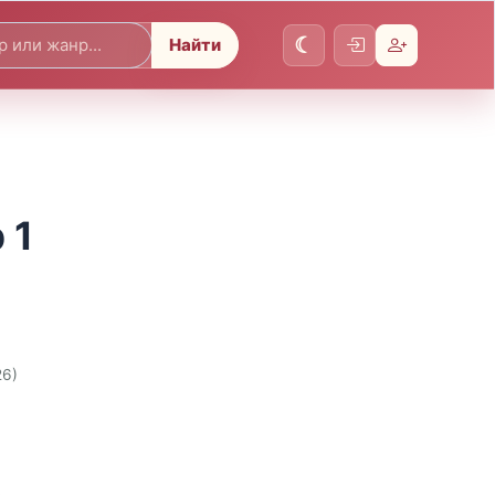
Найти
 1
26)