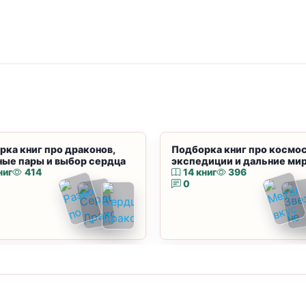
рка книг про драконов,
Подборка книг про космос
ные пары и выбор сердца
экспедиции и дальние ми
ниг
414
14 книг
396
0