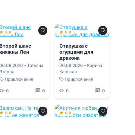
0.0
0.0
Второй шанс
Старушка с
княжны Леи
огурцами для
дракона
06.08.2026 -
Татьяна
06.08.2026 -
Карина
Этерра
Карская
Приключения
Приключения
0
0
0
0
0.0
0.0
Залимхан. На
Аритмия любви,
таких как ты не
или Как спасти