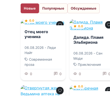
Новые
Популярные
Обсуждаемые
0.0
0.0
Отец моего
ученика
Далида. Пламя
Эльбириона
06.08.2026 -
Леди
Найт
06.08.2026 -
Сан
Моди
Современная
проза
Приключения
0
0
0
0.0
Безупречная
0.0
Отвергнутая