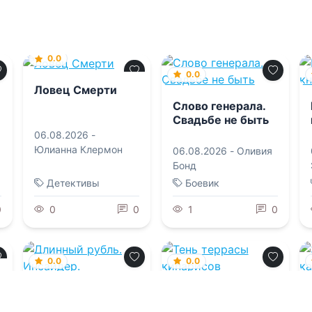
0.0
0.0
Ловец Смерти
Слово генерала.
Свадьбе не быть
06.08.2026 -
Юлианна Клермон
06.08.2026 -
Оливия
Бонд
Детективы
Боевик
0
0
0
1
0
0.0
0.0
Длинный рубль.
Тень террасы
Инсайдер.
кипарисов