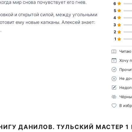
когда мир снова почувствует его гнев.
6
5
ровкой и открытой силой, между угольными
4
отовит ему новые капканы. Алексей знает:
3
.
2
1
Читаю
Хочу 
Прочи
Не до
Недоп
Чёрны
В изб
НИГУ ДАНИЛОВ. ТУЛЬСКИЙ МАСТЕР 1