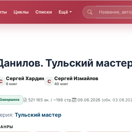
иты
Циклы
Списки
Ещё
Данилов. Тульский мастер
Сергей Хардин
Сергей Измайлов
С
С
6 книг
40 книг
521 165 зн. / ~196 стр.
09.06.2026
(обн. 03.08.20
Завершена
ерия:
Тульский мастер
АНРЫ