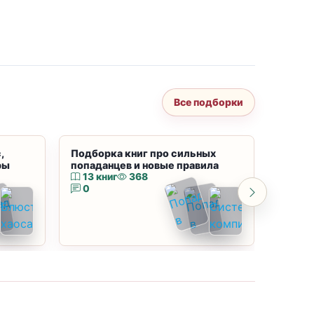
Все подборки
,
Подборка книг про сильных
Подбор
ры
попаданцев и новые правила
магию
13 книг
368
10 к
0
0