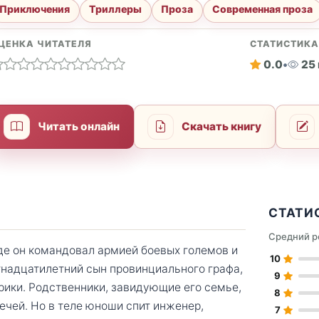
Приключения
Триллеры
Проза
Современная проза
ЦЕНКА ЧИТАТЕЛЯ
СТАТИСТИК
0.0
•
25
Читать онлайн
Скачать книгу
СТАТИ
Средний р
де он командовал армией боевых големов и
10
стнадцатилетний сын провинциального графа,
9
рики. Родственники, завидующие его семье,
8
ечей. Но в теле юноши спит инженер,
7