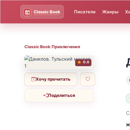
Писатели
Жанры
Х
Classic Book
/
Приключения
0.0
Хочу прочитать
Поделиться
С
Ж