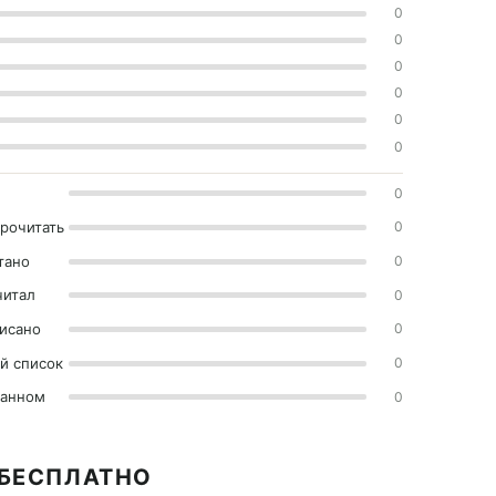
0
0
0
0
0
0
0
прочитать
0
тано
0
читал
0
исано
0
й список
0
ранном
0
 БЕСПЛАТНО