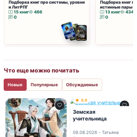
Подборка книг про системы, уровни
Подборка книг пр
и ЛитРПГ
истинные пары и
15 книг
466
13 книг
434
0
0
Что еще можно почитать
Новые
Популярные
Обсуждаемые
0.0
Земская
учительница
08.08.2026 -
Татьяна