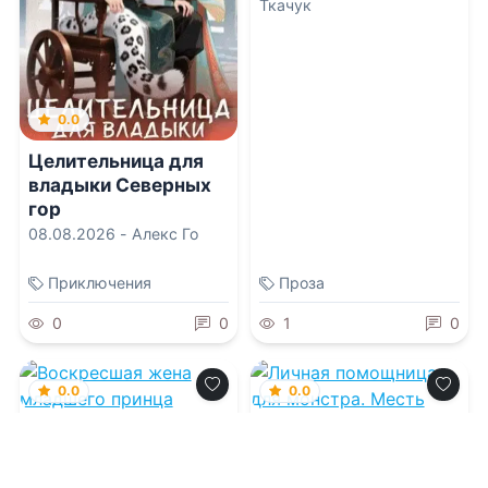
Ткачук
0.0
Целительница для
владыки Северных
гор
08.08.2026 -
Алекс Го
Приключения
Проза
0
0
1
0
0.0
0.0
Воскресшая жена
Личная помощница
младшего принца
для монстра. Месть