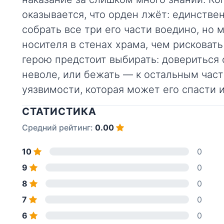
оказывается, что орден лжёт: единств
собрать все три его части воедино, но 
носителя в стенах храма, чем рисковат
герою предстоит выбирать: довериться 
неволе, или бежать — к остальным част
уязвимости, которая может его спасти 
СТАТИСТИКА
Средний рейтинг:
0.00
10
0
9
0
8
0
7
0
6
0