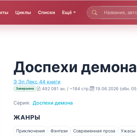
иты
Циклы
Списки
Ещё
Доспехи демона
Э
Эл Лекс
44 книги
492 081 зн. / ~184 стр.
19.06.2026
(обн. 0
Завершена
Серия:
Доспехи демона
ЖАНРЫ
Приключения
Фэнтези
Современная проза
Ужасы 