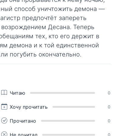
енный способ уничтожить демона —
магистр предпочтёт запереть
ь возрождением Десана. Теперь
обещаниям тех, кто его держит в
ям демона и к той единственной
или погубить окончательно.
Читаю
0
Хочу прочитать
0
Прочитано
0
Не дочитал
0