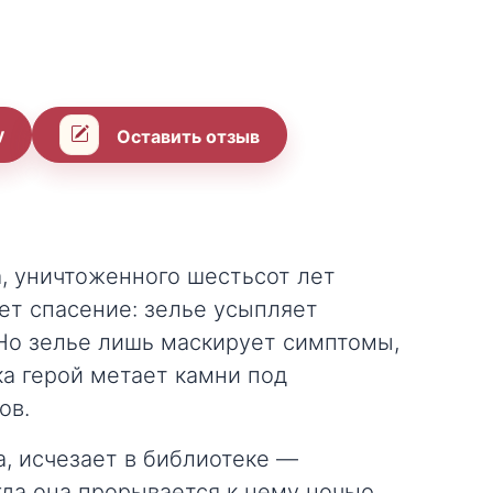
у
Оставить отзыв
, уничтоженного шестьсот лет
ет спасение: зелье усыпляет
 Но зелье лишь маскирует симптомы,
ка герой метает камни под
ов.
а, исчезает в библиотеке —
гда она прорывается к нему ночью,