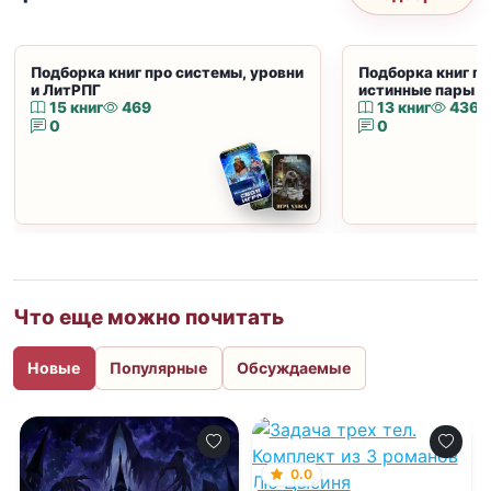
Подборка книг про системы, уровни
Подборка книг пр
и ЛитРПГ
истинные пары и
15 книг
469
13 книг
436
0
0
Что еще можно почитать
Новые
Популярные
Обсуждаемые
0.0