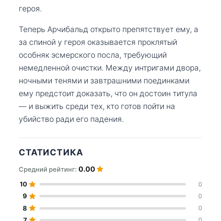
героя.
Теперь Арчибальд открыто препятствует ему, а
за спиной у героя оказывается проклятый
особняк эсмерского посла, требующий
немедленной очистки. Между интригами двора,
ночными тенями и завтрашними поединками
ему предстоит доказать, что он достоин титула
— и выжить среди тех, кто готов пойти на
убийство ради его падения.
СТАТИСТИКА
0.00
Средний рейтинг:
10
0
9
0
8
0
7
0