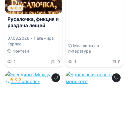
0.0
Русалочка, фикция и
раздача лещей
07.08.2026 -
Пальмира
Керлис
Молодежная
Фэнтези
литература
1
0
1
0
0.0
Эвендины. Между
0.0
«до» и «после»
Брошенная невеста
07.08.2026 -
Марина
морского
Клейн
дракона.Хозяйка
Штормового приюта
07.08.2026 -
Юлий